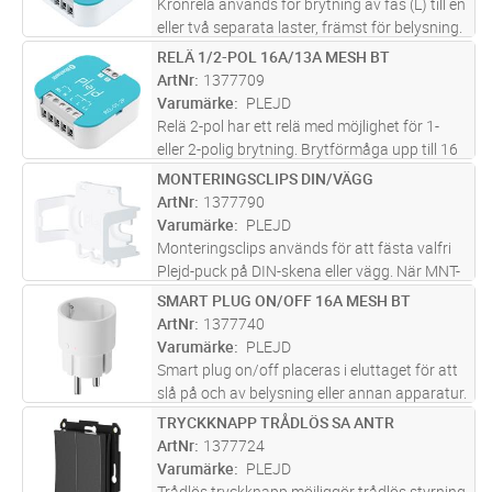
Kronrelä används för brytning av fas (L) till en
eller två separata laster, främst för belysning.
Produkten har två reläutgångar med en total
RELÄ 1/2-POL 16A/13A MESH BT
Lägg i kundvagn
ST
brytförmåga på upp till 16 A (t.ex. 10 + 6 A)
ArtNr
1377709
och har nol
...läs mer
Varumärke
PLEJD
Relä 2-pol har ett relä med möjlighet för 1-
eller 2-polig brytning. Brytförmåga upp till 16
A vid 1-pol, 13 A vid 2-pol. REL-01-2P har två
MONTERINGSCLIPS DIN/VÄGG
Lägg i kundvagn
ST
separata ingångar för styrning med
ArtNr
1377790
återfjädrande tryckknapp
...läs mer
Varumärke
PLEJD
Monteringsclips används för att fästa valfri
Plejd-puck på DIN-skena eller vägg. När MNT-
01 är monterad snäpps pucken enkelt på
SMART PLUG ON/OFF 16A MESH BT
Lägg i kundvagn
ST
plats.
ArtNr
1377740
Varumärke
PLEJD
Smart plug on/off placeras i eluttaget för att
slå på och av belysning eller annan apparatur.
Styr pluggen trådlöst genom andra produkter
TRYCKKNAPP TRÅDLÖS SA ANTR
Lägg i kundvagn
ST
från Plejd eller direkt med appen via
ArtNr
1377724
Bluetooth®. Kan även st
...läs mer
Varumärke
PLEJD
Trådlös tryckknapp möjliggör trådlös styrning