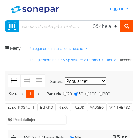
Logga in
Meny
Kategorier
Installationsmateriel
13 - Ljusstyrning, Ur & Spisvakter
Dimmer
Puck
Tillbehör
Sortera
<
1
>
20
50
100
200
Sida
Per sida
ELEKTROSKUTT
ELTAKO
NEXA
PLEJD
VADSBO
WINTHER3D
Produktlinjer
35 st
Filter
Lagerförda
Alla