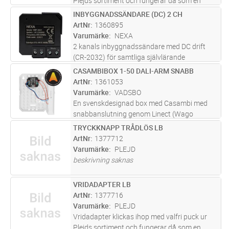
Plejds sortiment och fungerar då som en
klassisk vriddimmer. Genom vår trådlösa
INBYGGNADSSÄNDARE (DC) 2 CH
Lägg i kundvagn
ST
meshteknik kan Vridadapter även användas
ArtNr
1360895
för att styra andra produkter i Pl
...läs mer
Varumärke
NEXA
2 kanals inbyggnadssändare med DC drift
(CR-2032) för samtliga självlärande
mottagare i System Nexa. Stöd för tänd/släck
CASAMBIBOX 1-50 DALI-ARM SNABB
Lägg i kundvagn
ST
och pushdim.
ArtNr
1361053
Varumärke
VADSBO
En svenskdesignad box med Casambi med
snabbanslutning genom Linect (Wago
Winsta) för 1-50st DALI eller DALI-2 armaturer
TRYCKKNAPP TRÅDLÖS LB
Lägg i kundvagn
ST
i broadcast (samstyrt). Har TW-
ArtNr
1377712
(varm-/kallvitt) och RGBW-stöd. Vadsbox Stor
Varumärke
PLEJD
ka
...läs mer
beskrivning saknas
VRIDADAPTER LB
Lägg i kundvagn
ST
ArtNr
1377716
Varumärke
PLEJD
Vridadapter klickas ihop med valfri puck ur
Plejds sortiment och fungerar då som en