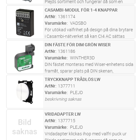
Plejds sortiment och fungerar då som en
klassisk vriddimmer. Genom vår trådlösa
CASAMBI-MODUL FÖR 1-4 KNAPPAR
Lägg i kundvagn
ST
meshteknik kan Vridadapter även användas
ArtNr
1361174
för att styra andra produkter i Pl
...läs mer
Varumärke
VADSBO
För utökad valfrihet på design på dina brytare
i Casambi-nätverket så kan CI4 AC sättas
bakom alla återfjädrande tryckknappar. Med
DIN FÄSTE FÖR DIM GRÖN WISER
Lägg i kundvagn
ST
den här produkten blir de alltså en del av
ArtNr
1361186
Casambi trådlösa belysnin
...läs mer
Varumärke
WINTHER3D
DIN fästet monteras med Wiser-enhetens sida
framåt, sparar plats på DIN skenan,
lossas/monteras lätt utan att behöva ta bort
TRYCKKNAPP TRÅDLÖS LW
Lägg i kundvagn
ST
kablarna först. Fästet säkrar 5mm luft-glapp
ArtNr
1377711
på båda sidor om fästet för a
...läs mer
Varumärke
PLEJD
beskrivning saknas
VRIDADAPTER LW
Lägg i kundvagn
ST
ArtNr
1377715
Varumärke
PLEJD
Vridadapter klickas ihop med valfri puck ur