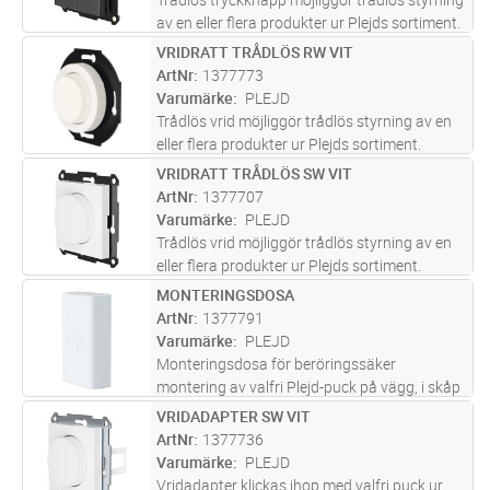
av en eller flera produkter ur Plejds sortiment.
Konfigureras i Plejd-appen. WPH-01 monteras
VRIDRATT TRÅDLÖS RW VIT
Lägg i kundvagn
ST
enkelt utanpå standard apparatdosa eller
ArtNr
1377773
med dubbelsidig tej
...läs mer
Varumärke
PLEJD
Trådlös vrid möjliggör trådlös styrning av en
eller flera produkter ur Plejds sortiment.
Konfigureras i Plejd-appen. WRT-01 monteras
VRIDRATT TRÅDLÖS SW VIT
Lägg i kundvagn
ST
enkelt utanpå standard apparatdosa eller
ArtNr
1377707
med dubbelsidig tejp elle
...läs mer
Varumärke
PLEJD
Trådlös vrid möjliggör trådlös styrning av en
eller flera produkter ur Plejds sortiment.
Konfigureras i Plejd-appen. WRT-01 monteras
MONTERINGSDOSA
Lägg i kundvagn
ST
enkelt utanpå standard apparatdosa eller
ArtNr
1377791
med dubbelsidig tejp elle
...läs mer
Varumärke
PLEJD
Monteringsdosa för beröringssäker
montering av valfri Plejd-puck på vägg, i skåp
eller spothål. Har dragavlastning för säker
VRIDADAPTER SW VIT
Lägg i kundvagn
ST
kabelanslutning.
ArtNr
1377736
Varumärke
PLEJD
Vridadapter klickas ihop med valfri puck ur