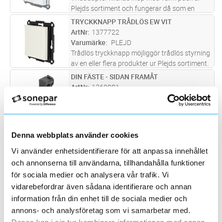
Plejds sortiment och fungerar då som en
klassisk vriddimmer. Genom vår trådlösa
TRYCKKNAPP TRÅDLÖS EW VIT
Lägg i kundvagn
ST
meshteknik kan Vridadapter även användas
ArtNr
1377722
för att styra andra produkter i Pl
...läs mer
Varumärke
PLEJD
Trådlös tryckknapp möjliggör trådlös styrning
av en eller flera produkter ur Plejds sortiment.
Konfigureras i Plejd-appen. WPH-01 monteras
DIN FÄSTE - SIDAN FRAMÅT
Lägg i kundvagn
ST
enkelt utanpå standard apparatdosa eller
ArtNr
1360981
med dubbelsidig tej
...läs mer
Varumärke
WINTHER3D
DIN fästet monteras med Plejd-enhetens sida
framåt, sparar plats på DIN skenan,
lossas/monteras lätt utan att först ta bort
TRYCKKNAPP TRÅDLÖS EB SVART
Lägg i kundvagn
ST
Denna webbplats använder cookies
kablarna. Fästet säkrar 5mm luft-glapp på
ArtNr
1377723
båda sidor om fästet för att skap
...läs mer
Vi använder enhetsidentifierare för att anpassa innehållet
Varumärke
PLEJD
och annonserna till användarna, tillhandahålla funktioner
Trådlös tryckknapp möjliggör trådlös styrning
av en eller flera produkter ur Plejds sortiment.
för sociala medier och analysera vår trafik. Vi
Konfigureras i Plejd-appen. WPH-01 monteras
vidarebefordrar även sådana identifierare och annan
VRIDRATT TRÅDLÖS RB SVART
Lägg i kundvagn
ST
enkelt utanpå standard apparatdosa eller
ArtNr
1377772
information från din enhet till de sociala medier och
med dubbelsidig tej
...läs mer
Varumärke
PLEJD
annons- och analysföretag som vi samarbetar med.
Trådlös vrid möjliggör trådlös styrning av en
Dessa kan i sin tur kombinera informationen med annan