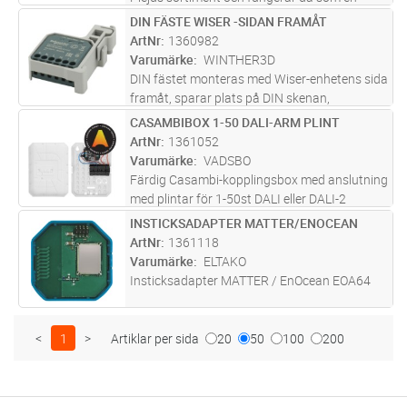
klassisk vriddimmer. Genom vår trådlösa
DIN FÄSTE WISER -SIDAN FRAMÅT
Lägg i kundvagn
ST
meshteknik kan Vridadapter även användas
ArtNr
1360982
för att styra andra produkter i Pl
...läs mer
Varumärke
WINTHER3D
DIN fästet monteras med Wiser-enhetens sida
framåt, sparar plats på DIN skenan,
lossas/monteras lätt utan att först ta bort
CASAMBIBOX 1-50 DALI-ARM PLINT
Lägg i kundvagn
ST
kablarna. Fästet säkrar 5mm luft-glapp på
ArtNr
1361052
båda sidor om fästet för att skap
...läs mer
Varumärke
VADSBO
Färdig Casambi-kopplingsbox med anslutning
med plintar för 1-50st DALI eller DALI-2
armaturer i broadcast (samstyrt). Har TW-
INSTICKSADAPTER MATTER/ENOCEAN
Lägg i kundvagn
ST
(varm-/kallvitt) och RGBW-stöd. Vadsbox Stor
ArtNr
1361118
kan med grupp-profil sätta D
...läs mer
Varumärke
ELTAKO
Insticksadapter MATTER / EnOcean EOA64
<
1
>
Artiklar per sida
20
50
100
200