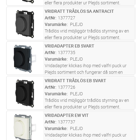
eller flera produkter ur Plejds sortiment.
Konfigureras i Plejd-appen. WRT-01 monteras
VRIDRATT TRÅDLÖS SA ANTRACIT
Lägg i kundvagn
ST
enkelt utanpå standard apparatdosa eller
ArtNr
1377727
med dubbelsidig tejp elle
...läs mer
Varumärke
PLEJD
Trådlös vrid möjliggör trådlös styrning av en
eller flera produkter ur Plejds sortiment.
Konfigureras i Plejd-appen. WRT-01 monteras
VRIDADAPTER EB SVART
Lägg i kundvagn
ST
enkelt utanpå standard apparatdosa eller
ArtNr
1377735
med dubbelsidig tejp elle
...läs mer
Varumärke
PLEJD
Vridadapter klickas ihop med valfri puck ur
Plejds sortiment och fungerar då som en
klassisk vriddimmer. Genom vår trådlösa
VRIDRATT TRÅDLÖS EB SVART
Lägg i kundvagn
ST
meshteknik kan Vridadapter även användas
ArtNr
1377726
för att styra andra produkter i Pl
...läs mer
Varumärke
PLEJD
Trådlös vrid möjliggör trådlös styrning av en
eller flera produkter ur Plejds sortiment.
Konfigureras i Plejd-appen. WRT-01 monteras
VRIDADAPTER EW VIT
Lägg i kundvagn
ST
enkelt utanpå standard apparatdosa eller
ArtNr
1377737
med dubbelsidig tejp elle
...läs mer
Varumärke
PLEJD
Vridadapter klickas ihop med valfri puck ur