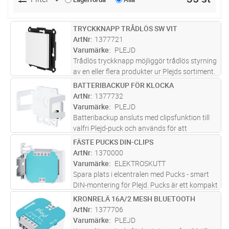
TRYCKKNAPP TRÅDLÖS SW VIT
Lägg i kundvagn
ST
ArtNr
1377721
Varumärke
PLEJD
Trådlös tryckknapp möjliggör trådlös styrning
av en eller flera produkter ur Plejds sortiment.
Konfigureras i Plejd-appen. WPH-01 monteras
BATTERIBACKUP FÖR KLOCKA
Lägg i kundvagn
ST
enkelt utanpå standard apparatdosa eller
ArtNr
1377732
med dubbelsidig tej
...läs mer
Varumärke
PLEJD
Batteribackup ansluts med clipsfunktion till
valfri Plejd-puck och används för att
tidsfunktioner, som astrour, ska bibehållas vid
FÄSTE PUCKS DIN-CLIPS
Lägg i kundvagn
ST
strömavbrott i Plejd-systemet. Det behövs
ArtNr
1370000
endast en BAT-01 per Plejd
...läs mer
Varumärke
ELEKTROSKUTT
Spara plats i elcentralen med Pucks - smart
DIN-montering för Plejd. Pucks är ett kompakt
fäste som monterar Plejd-enheter på
KRONRELÄ 16A/2 MESH BLUETOOTH
Lägg i kundvagn
ST
kortsidan och frigör upp till 60% mer utrymme
ArtNr
1377706
i elcentralen. Det fungerar
...läs mer
Varumärke
PLEJD