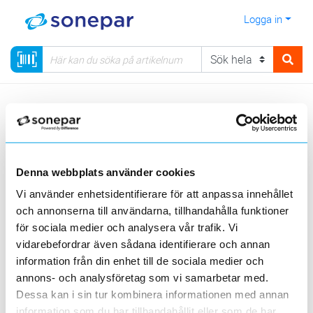
Logga in
Meny
Kategorier
Verktyg, PPE & Förnödenheter
Förnödenheter
Klimatprodukter
Konvektorelement
Denna webbplats använder cookies
Sortera
Vi använder enhetsidentifierare för att anpassa innehållet
och annonserna till användarna, tillhandahålla funktioner
<
1
>
20
50
100
200
Sida
Per sida
för sociala medier och analysera vår trafik. Vi
EMERIO
vidarebefordrar även sådana identifierare och annan
information från din enhet till de sociala medier och
annons- och analysföretag som vi samarbetar med.
1 st
Filter
Lagerförda
Alla
Dessa kan i sin tur kombinera informationen med annan
information som du har tillhandahållit eller som de har