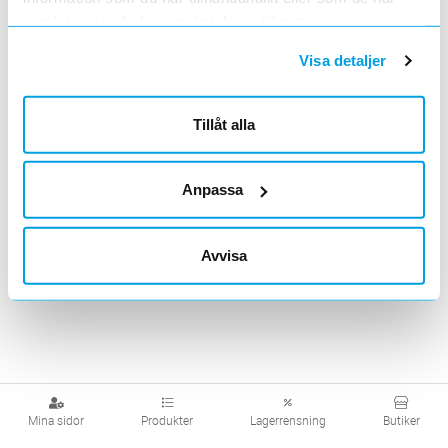
samlat in när du har använt deras tjänster.
Visa detaljer
Smart Sensorer
Smart väder
Tillåt alla
Visa produkter från alla underliggande kategorier
Anpassa
Avvisa
Mina sidor
Produkter
Lagerrensning
Butiker