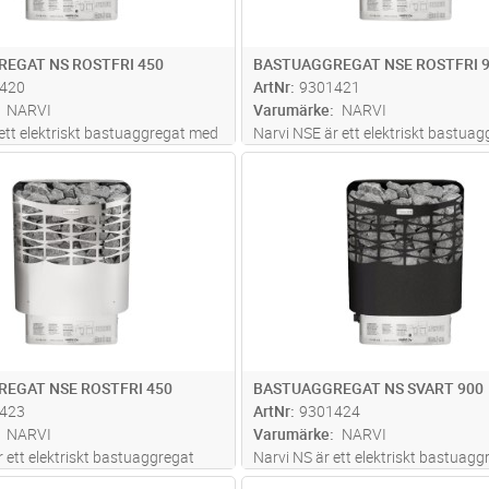
EGAT NS ROSTFRI 450
BASTUAGGREGAT NSE ROSTFRI 
420
ArtNr
9301421
NARVI
Varumärke
NARVI
 ett elektriskt bastuaggregat med
Narvi NSE är ett elektriskt bastuag
 som enkelt monteras fast i
med stor stenyta som enkelt monter
Lägg i kundvagn
Lägg i kun
ST
Antal
ST
. Bastuaggregatet är tillverkat
bastuväggen. Bastuaggregatet är ti
ga material och har ett stort
av högklassiga material och produ
n som producerar ut
...läs mer
vare sitt stora stenmagasi
...läs me
EGAT NSE ROSTFRI 450
BASTUAGGREGAT NS SVART 900
423
ArtNr
9301424
NARVI
Varumärke
NARVI
 ett elektriskt bastuaggregat
Narvi NS är ett elektriskt bastuag
 stenyta, enkelt monterbart på
stor stenyta som enkelt kan monter