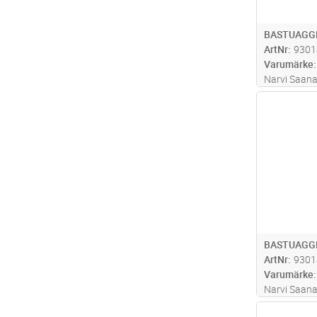
BASTUAGGR
ArtNr
9301
Varumärke
Narvi Saana
bastuånga me
Antal
den stora m
väl genomtä
bastuugnen
och
...läs m
BASTUAGGR
ArtNr
9301
Varumärke
Narvi Saana
bastuånga me
Antal