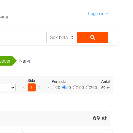
Logga in
val 8)
weden
Narvi
Sida
Antal
Per sida
<
1
2
>
20
50
100
200
69 st
69 st