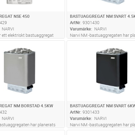
EGAT NSE 450
BASTUAGGREGAT NM SVART 4.5
429
ArtNr
9301430
NARVI
Varumärke
NARVI
 ett elektriskt bastuaggregat
Narvi NM -bastuaggregaten har pl
enyta som enkelt monteras fast i
som lättanvända och hållbara
Lägg i kundvagn
Lägg i kun
ST
Antal
ST
. Tillverkat av högklassiga
standardbastuaggregat. Bastuagg
rbjuder detta bastuaggregat en
har tillverkats av högklassiga mate
l bastuupplevelse tac
...läs mer
tack vare sitt stora stenmagasin g
bastu
...läs mer
REGAT NM BORSTAD 4.5KW
BASTUAGGREGAT NM SVART 6K
432
ArtNr
9301433
NARVI
Varumärke
NARVI
astuaggregaten har planerats
Narvi NM -bastuaggregaten har pl
ända och hållbara
som lättanvända och hållbara