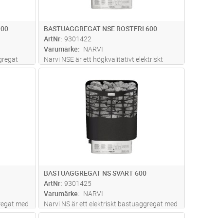
900
BASTUAGGREGAT NSE ROSTFRI 600
ArtNr
9301422
Varumärke
NARVI
gregat
Narvi NSE är ett högkvalitativt elektriskt
as fast i
bastuaggregat med stor stenyta som enkelt
dvagn
Lägg i kundvagn
Antal
ST
llverkat
kan monteras fast i bastuväggen. Tillverkat
cerar tack
av högklassiga material, erbjuder detta
r
bastuaggregat ett stort stenma
...läs mer
BASTUAGGREGAT NS SVART 600
ArtNr
9301425
Varumärke
NARVI
gregat med
Narvi NS är ett elektriskt bastuaggregat med
as fast i
generös stenyta som enkelt monteras på