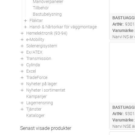
Manöverpaneler
Tillbehör
Bastubelysning
BASTUAGGR
Fläktar
ArtNr
9301
Hand- & hårtorkar för väggmontage
Varumärke
Hemelektronik (93-94)
Narvi NS är
e-Mobility
stor stenyta
Solenergisystem
Antal
bastuväggen
Ex/ATEX
av högklassi
Transmission
stenmagasi
Cylinda
Excel
TradeForce
Nyheter på lager
Nyheter i sortimentet
Kampanjer
Lagerrensning
BASTUAGGR
Tjänster
ArtNr
9301
Kataloger
Varumärke
Narvi NSE är
Senast visade produkter
med generös