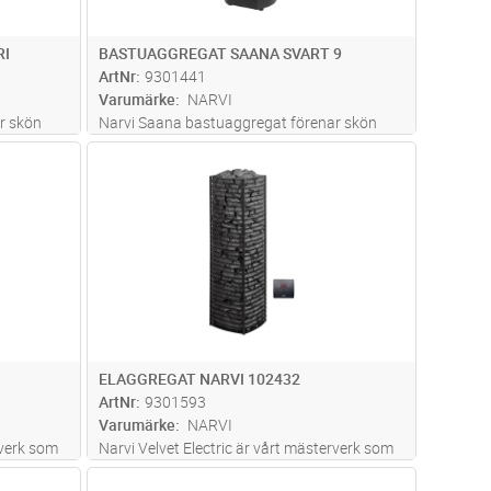
RI
BASTUAGGREGAT SAANA SVART 9
ArtNr
9301441
Varumärke
NARVI
r skön
Narvi Saana bastuaggregat förenar skön
ack var
bastuånga med en stilfull design. Tack var
dvagn
Lägg i kundvagn
Antal
ST
 och en
den stora mängden av bastustenar och en
r
väl genomtänkt design ackumulerar
r långa
bastuugnen bra med värme och ger långa
och
...läs mer
ELAGGREGAT NARVI 102432
ArtNr
9301593
Varumärke
NARVI
rverk som
Narvi Velvet Electric är vårt mästerverk som
ppvärmda
vi påstår vara världens bästa eluppvärmda
dvagn
Lägg i kundvagn
Antal
ST