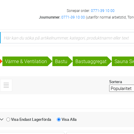
Sonepar order:
0771-39 10 00
Journummer:
0771-39 10 00
(utanför normal arbetstid, Ton
Värme & Ventilation
Bastu
Bastuaggregat
Sauna S
Sortera
Visa Endast
Lagerförda
Visa
Alla