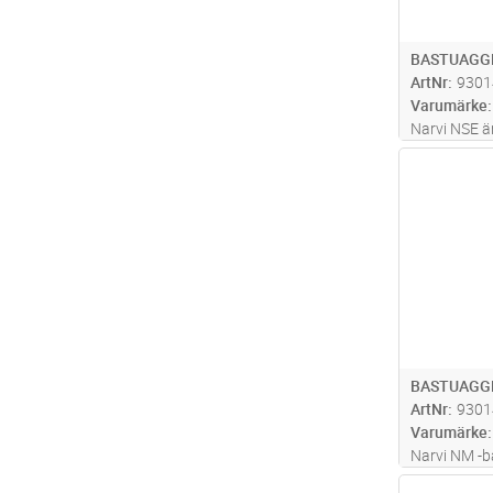
BASTUAGGR
ArtNr
9301
Varumärke
Narvi NSE är
med stor st
Antal
bastuväggen
material, e
exceptionel
BASTUAGG
ArtNr
9301
Varumärke
Narvi NM -b
som lättanv