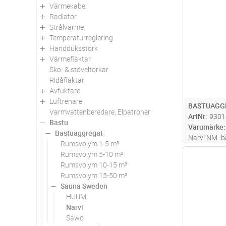
Värmekabel
Antal
Radiator
Strålvärme
Temperaturreglering
Handduksstork
Värmefläktar
Sko- & stöveltorkar
Ridåfläktar
Avfuktare
Luftrenare
BASTUAGG
Varmvattenberedare, Elpatroner
ArtNr
9301
Bastu
Varumärke
Bastuaggregat
Narvi NM -b
Rumsvolym 1-5 m³
som lättanv
Rumsvolym 5-10 m³
Antal
standardba
Rumsvolym 10-15 m³
har tillverk
Rumsvolym 15-50 m³
tack vare s
Sauna Sweden
bastu
...läs
HUUM
Narvi
Sawo