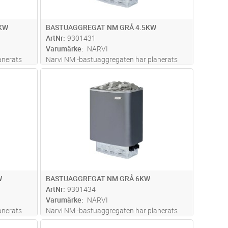
KW
BASTUAGGREGAT NM GRÅ 4.5KW
ArtNr
9301431
Varumärke
NARVI
anerats
Narvi NM -bastuaggregaten har planerats
som lättanvända och hållbara
dvagn
Lägg i kundvagn
Antal
ST
regatet
standardbastuaggregat. Bastuaggregatet
rial som
har tillverkats av högklassiga material som
er goda
tack vare sitt stora stenmagasin ger goda
bastu
...läs mer
W
BASTUAGGREGAT NM GRÅ 6KW
ArtNr
9301434
Varumärke
NARVI
anerats
Narvi NM -bastuaggregaten har planerats
som lättanvända och hållbara