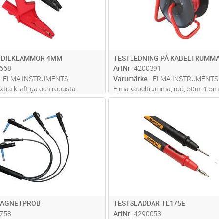
ODILKLÄMMOR 4MM
TESTLEDNING PÅ KABELTRUMM
668
ArtNr
4200391
ELMA INSTRUMENTS
Varumärke
ELMA INSTRUMENTS
xtra kraftiga och robusta
Elma kabeltrumma, röd, 50m, 1,5
rokodilklämmor. 1000V/20A. Set
Lägg i kundvagn
Lägg i kun
ST
Antal
ST
ch 1 svart.
 MAGNETPROB
TESTSLADDAR TL175E
758
ArtNr
4290053