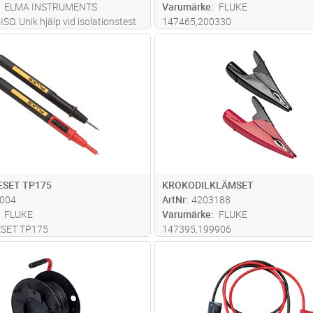
ELMA INSTRUMENTS
Varumärke
FLUKE
O. Unik hjälp vid isolationstest
147465,200330
Lägg i kundvagn
Lägg i kun
ST
Antal
ST
SET TP175
KROKODILKLÄMSET
004
ArtNr
4203188
FLUKE
Varumärke
FLUKE
SET TP175
147395,199906
Lägg i kundvagn
Lägg i kun
ST
Antal
ST