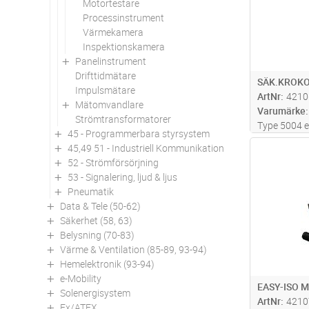
Motortestare
Processinstrument
Värmekamera
Inspektionskamera
Panelinstrument
Drifttidmätare
SÄK.KROK
Impulsmätare
ArtNr
4210
Mätomvandlare
Varumärke
Strömtransformatorer
Type 5004 e
45 - Programmerbara styrsystem
isolerade k
45,49 51 - Industriell Kommunikation
Antal
med 1 röd o
52 - Strömförsörjning
53 - Signalering, ljud & ljus
Pneumatik
Data & Tele (50-62)
Säkerhet (58, 63)
Belysning (70-83)
Värme & Ventilation (85-89, 93-94)
Hemelektronik (93-94)
e-Mobility
EASY-ISO
Solenergisystem
ArtNr
4210
Ex/ATEX