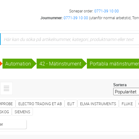
Sonepar order:
0771-39 10 00
Journummer:
0771-39 10 00
(utanför normal arbetstid, Ton
Automation
42 - Mätinstrument
Portabla mätinstrume
Sortera
MPROBE
ELECTRO TRADING ET AB
ELIT
ELMA INSTRUMENTS
FLUKE
SKOG
SIEMENS
er