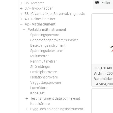
Filter
35 - Motorer
37 - Tryckknappar
38 - Givare, vakter & övervakningsreläer
Antal
40 - Reläer, tidreläer
42 - Mätinstrument
Portabla mätinstrument
Spänningsprovare
Genomgångsprovare/summer
Besiktningsinstrument
Spänningsdetektorer
Multimetrar
Pennmultimetrar
Strömtänger
TESTSLADD
Fasföljdsprovare
ArtNr
4290
Isolationsprovare
Varumärke
Vägguttagsprovare
147464,20
Luxmätare
Kabelset
Antal
Testinstrument data och telenät
Kabelsökare
Bygg- och anläggningsinstrument