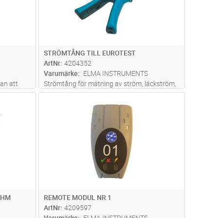
STRÖMTÅNG TILL EUROTEST
ArtNr
4204352
Varumärke
ELMA INSTRUMENTS
tan att
Strömtång för mätning av ström, läckström,
 och
effekt, övertoner och
dvagn
Lägg i kundvagn
Antal
ST
jordmotståndsmätning.Extra funktion:För
att göra en jordslingeresistansmätning utan
att bryta kretsen så behövs även 1st A1019
4204354
...läs mer
IHM
REMOTE MODUL NR 1
ArtNr
4209597
Varumärke
ELMA INSTRUMENTS