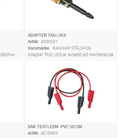
ADAPTER TAG/JGS
ArtNr
4200031
Varumärke
RAGNAR STÅLSKOG
kyddshuv
Adapter TAG/JGS är avsedd att monteras på
spännings och faslikhetsprovare typ TAG för
dvagn
Lägg i kundvagn
Antal
ST
lerad
att möjliggöra applicering på
IEC 61010-
manöverstänger. Adapter TAG/RS skruvas
fast på manöverstångens toppfäste eller
tryc
...läs mer
SÄK.TESTLEDN. PVC 50 CM
ArtNr
4210663