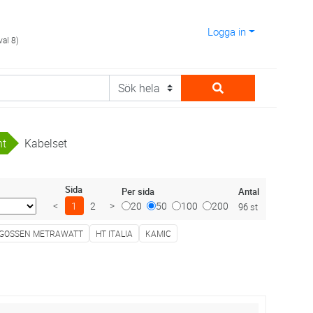
Logga in
val 8)
nt
Kabelset
Sida
Antal
Per sida
<
1
2
>
20
50
100
200
96 st
GOSSEN METRAWATT
HT ITALIA
KAMIC