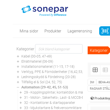
Mina sidor
Produkter
Lagerrensning
Kategorier
Kategorier
Kabel (00-05, 47-49)
Elnätmateriel (06-09)
Installationsmateriel (11-15, 17-18)
Verktyg, PPE & Förnödenheter (16,42,53,94)
Ledningsskydd & Fördelning (20-28)
Tillfällig el & Sol (24, 52, 75)
3M
BEHA-A
Automation (29-42, 45, 51-53)
RAGNAR STÅL
29 - Kopplingsplintar, kontaktdon & märkning
31 - Motor-, Säkerhets-, Last- & MCCB-Brytare
Produktlinj
32 - Kontaktorer & startapparater
33 - Mjukstartare & frekvensomriktare