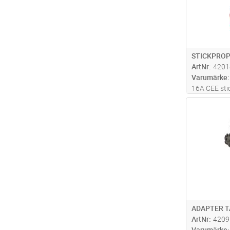
STICKPROP
ArtNr
4201
Varumärke
16A CEE sti
banankontak
Antal
installation
mätning på 
ADAPTER T
ArtNr
4209
Varumärke