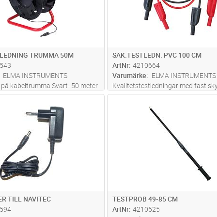
TLEDNING TRUMMA 50M
SÄK.TESTLEDN. PVC 100 CM
543
ArtNr
4210664
ELMA INSTRUMENTS
Varumärke
ELMA INSTRUMENTS
 på kabeltrumma Svart- 50 meter
Kvalitetstestledningar med fast s
och isolerad staplingsbar 4 mm
Lägg i kundvagn
Lägg i kun
ST
Antal
ST
säkerhetsbanankontakt. Dubbeliso
PVC, 0,75 mm2, 100cm. Uppfyller 
1 KAT III 1000V 12A.
R TILL NAVITEC
TESTPROB 49-85 CM
594
ArtNr
4210525