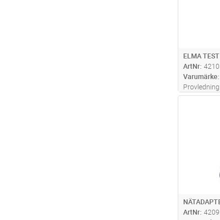
ELMA TES
ArtNr
4210
Varumärke
Provledning
1,0 mm2
Antal
NÄTADAPTE
ArtNr
4209