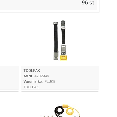
96 st
dvagn
Lägg i kundvagn
Antal
ST
TOOLPAK
ArtNr
4202949
Varumärke
FLUKE
TOOLPAK
dvagn
Lägg i kundvagn
Antal
ST