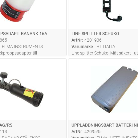
PSADAPT. BANANK.16A
LINE SPLITTER SCHUKO
865
ArtNr
4201936
ELMA INSTRUMENTS
Varumärke
HT ITALIA
ckproppsadapter till
Line splitter Schuko. Mät säkert - u
ter.Perfekt för snabb
bryta kretsen.Mät spänning, ström
Lägg i kundvagn
Lägg i kun
ST
Antal
ST
stest, isolationstest och enkel
läckström på apparater.
CEE stickkontakter
AG/RS
UPPLADDNINGSBART BATTERI N
113
ArtNr
4209595
RAGNAR STÅLSKOG
Varumärke
ELMA INSTRUMENTS