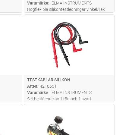
Varumärke
ELMA INSTRUMENTS
Högflexibla silikontestledningar vinkel/rak
1,0mm2, 150cm, 20A. Uppfyller IEC 61010-1
dvagn
Lägg i kundvagn
Antal
ST
KAT III 1000V.
TESTKABLAR SILIKON
ArtNr
4210651
Varumärke
ELMA INSTRUMENTS
Set bestående av 1 röd och 1 svart
silikonledning. 0,75 mm2, i flexibel
dvagn
Lägg i kundvagn
Antal
ST
dubbelisolerad kvalitet. Utrustad med 4 mm
banankontakt med skyddshuv och
testpinnar med möjlighet för montering av
klämma elle
...läs mer