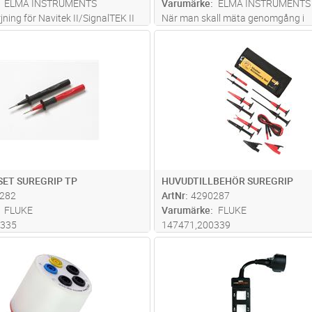
ELMA INSTRUMENTS
Varumärke
ELMA INSTRUMENTS
ning för Navitek II/SignalTEK II
När man skall mäta genomgång i
skyddsledaren på t ex takarmaturer
Lägg i kundvagn
Lägg i kun
ST
Antal
ST
ofta nödvändigt att använda en st
den nya teleskopiska testproben, 
stå på golvet och utföra dessa
mätningar
...läs mer
ET SUREGRIP TP
HUVUDTILLBEHÖR SUREGRIP
282
ArtNr
4290287
FLUKE
Varumärke
FLUKE
0335
147471,200339
Lägg i kundvagn
Lägg i kun
ST
Antal
ST