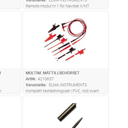
Remote modul nr.1 för Navitek II/NT
dvagn
Lägg i kundvagn
Antal
ST
I
MULTIM. MÄTTILLBEHÖRSET
ArtNr
4210657
Varumärke
ELMA INSTRUMENTS
h
Komplett testledningsset i PVC, röd/svart
entraler
med alla typer av tillbehör, totalt 10 delar
dvagn
Lägg i kundvagn
Antal
ST
. Man
innehållande bl.a.två testledningar, två
yl. Den
testpinnar, två krokodilklämmor, två flexibla
 ur
...läs
krokodilklämmor och två f
...läs mer