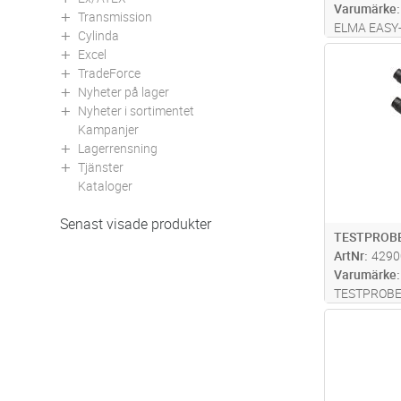
Varumärke
Transmission
ELMA EASY-IS
Cylinda
Excel
Antal
TradeForce
Nyheter på lager
Nyheter i sortimentet
Kampanjer
Lagerrensning
Tjänster
Kataloger
Senast visade produkter
TESTPROBE
ArtNr
4290
Varumärke
TESTPROBE
Antal