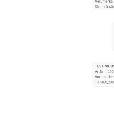
Varumärke
Strömförsörj
Antal
TESTPROBS
ArtNr
4290
Varumärke
147468,20
Antal