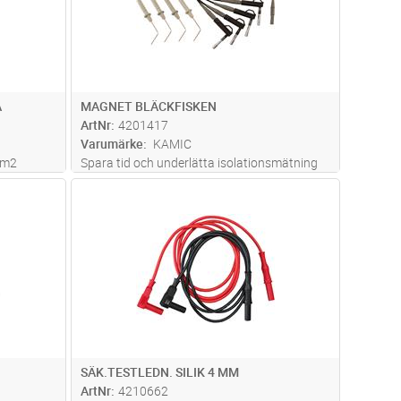
A
MAGNET BLÄCKFISKEN
ArtNr
4201417
Varumärke
KAMIC
mm2
Spara tid och underlätta isolationsmätning
vid installationskontroll och service.
dvagn
Lägg i kundvagn
Antal
ST
Bläckfisken kortsluter faserna och nollan i
elcentralen, och skyddar på så sätt känslig
elutrustning från den höga te
...läs mer
SÄK.TESTLEDN. SILIK 4 MM
ArtNr
4210662