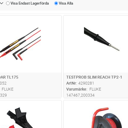
Visa Endast
Lagerförda
Visa
Alla
Lägg i kundvagn
Lägg i kun
ST
Antal
ST
AR TL175
TESTPROB SLIM REACH TP2-1
052
ArtNr
4290281
FLUKE
Varumärke
FLUKE
0329
147467,200334
Lägg i kundvagn
Lägg i kun
ST
Antal
ST