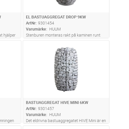
W
EL BASTUAGGREGAT DROP 9KW
ArtNr
9301454
Varumärke
HUUM
t hjälper
Stenburen monteras rakt på kaminen runt
med heta
rökkanalen och fylls med bastustenar. Tack
dvagn
Lägg i kundvagn
Antal
ST
iler.
vare de tillagda stenarna ökar ytan för att
 göra
hälla vatten avsevärt, och det innebär mindre
s mer
heta metallytor, som vi vi
...läs mer
BASTUAGGREGAT HIVE MINI 6KW
ArtNr
9301457
Varumärke
HUUM
rmningen
Det eldrivna bastuaggregatet HIVE Mini är en
 trevlig
smalare version av HIVE. Medan HIVE är