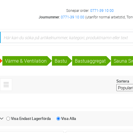
Sonepar order:
0771-39 10 00
Journummer:
0771-39 10 00
(utanför normal arbetstid, Ton
Värme & Ventilation
Bastu
Bastuaggregat
Sauna S
Sortera
Visa Endast
Lagerförda
Visa
Alla