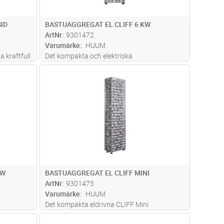
ID
BASTUAGGREGAT EL CLIFF 6 KW
ArtNr
9301472
Varumärke
HUUM
 kraftfull
Det kompakta och elektriska
exibla
bastuaggregatet CLIFF med ytterst kort
dvagn
Lägg i kundvagn
Antal
ST
med olika
säkerhetsavstånd är den perfekta lösningen
tiska
för mindre bastur. Tack vare en väloptimerad
s mer
design har aggregatet ett säkerhetsavstånd
p
...läs mer
KW
BASTUAGGREGAT EL CLIFF MINI
ArtNr
9301475
Varumärke
HUUM
Det kompakta eldrivna CLIFF Mini
 kort
värmeaggregatet med sina extremt korta
dvagn
Lägg i kundvagn
Antal
ST