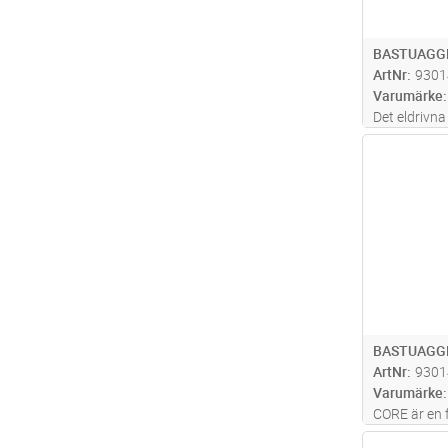
BASTUAGG
ArtNr
9301
Varumärke
Det eldrivn
elegant lösn
Antal
anläggninga
270 kg stena
bastuånga ä
BASTUAGG
ArtNr
9301
Varumärke
CORE är en 
elektrisk ba