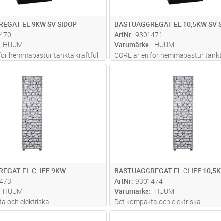
EGAT EL 9KW SV SIDOP
BASTUAGGREGAT EL 10,5KW SV S
470
ArtNr
9301471
HUUM
Varumärke
HUUM
för hemmabastur tänkta kraftfull
CORE är en för hemmabastur tänkta
stuvärmare med flera flexibla
elektrisk bastuvärmare med flera fl
Lägg i kundvagn
Lägg i kun
ST
Antal
ST
Vi erbjuder CORE-ugnar med olika
lösningar. Vi erbjuder CORE-ugnar 
ister. Med sin minimalistiska
höljen och lister. Med sin minimalis
ar dessa bastuvä
...läs mer
design passar dessa bastuvä
...lä
EGAT EL CLIFF 9KW
BASTUAGGREGAT EL CLIFF 10,5
473
ArtNr
9301474
HUUM
Varumärke
HUUM
a och elektriska
Det kompakta och elektriska
atet CLIFF med ytterst kort
bastuaggregatet CLIFF med ytterst
Lägg i kundvagn
Lägg i kun
ST
Antal
ST