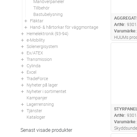
Manöverpaneler
Tillbehör
Bastubelysning
AGGREGAT
Fläktar
ArtNr
9301
Hand- & hårtorkar för väggmontage
Varumärke
Hemelektronik (93-94)
HUUMs produ
e-Mobility
EstlandHUU
Solenergisystem
Antal
och andra pr
Ex/ATEX
Estland med 
Transmission
att den ske
Cylinda
Excel
TradeForce
Nyheter på lager
Nyheter i sortimentet
Kampanjer
Lagerrensning
STYRPANEL
Tjänster
ArtNr
9301
Kataloger
Varumärke
Skyddsunder
Senast visade produkter
när kaminen 