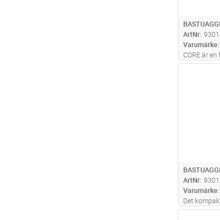
BASTUAGGR
ArtNr
9301
Varumärke
CORE är en 
elektrisk ba
Antal
lösningar. 
höljen och l
design pass
BASTUAGGR
ArtNr
9301
Varumärke
Det kompakt
bastuaggreg
Antal