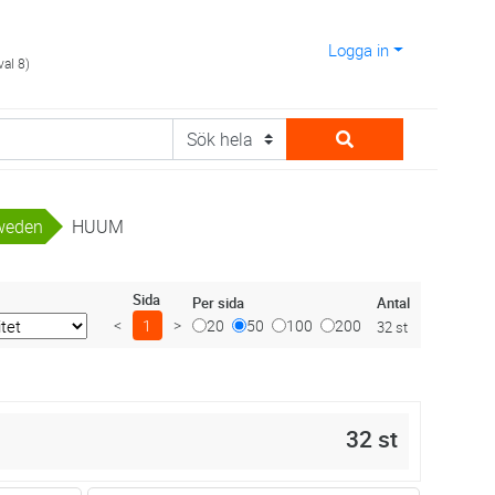
Logga in
val 8)
weden
HUUM
Sida
Antal
Per sida
<
1
>
20
50
100
200
32 st
32 st