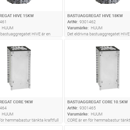
REGAT HIVE 15KW
BASTUAGGREGAT HIVE 18KW
461
ArtNr
9301462
HUUM
Varumärke
HUUM
a bastuaggregatet HIVE är en
Det eldrivna bastuaggregatet HIVE
ing för större bastur, t ex på spa-
elegant lösning för större bastur, t
Lägg i kundvagn
Lägg i kun
ST
Antal
ST
r och gym. HIVE rymmer upp till
anläggningar och gym. HIVE rymmer
r vilket säkrar långvarig het
270 kg stenar vilket säkrar långvar
ven för större s
...läs mer
bastuånga även för större s
...läs 
REGAT CORE 9KW
BASTUAGGREGAT CORE 10.5KW
464
ArtNr
9301465
HUUM
Varumärke
HUUM
för hemmabastur tänkta kraftfull
CORE är en för hemmabastur tänkta
stuvärmare med flera flexibla
elektrisk bastuvärmare med flera fl