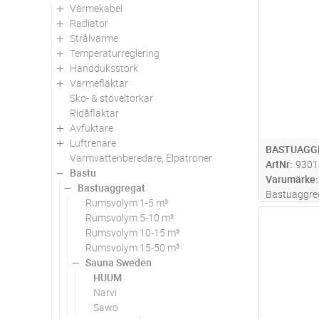
Värmekabel
Antal
Radiator
Strålvärme
Temperaturreglering
Handduksstork
Värmefläktar
Sko- & stöveltorkar
Ridåfläktar
Avfuktare
Luftrenare
BASTUAGG
Varmvattenberedare, Elpatroner
ArtNr
9301
Bastu
Varumärke
Bastuaggregat
Bastuaggreg
Rumsvolym 1-5 m³
renaste ele
Rumsvolym 5-10 m³
Antal
vattendropp
Rumsvolym 10-15 m³
klassiska ka
Rumsvolym 15-50 m³
mjukare, liv
Sauna Sweden
e
...läs mer
HUUM
Narvi
Sawo