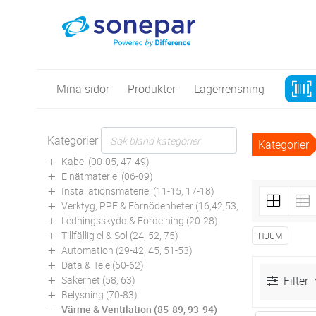
Mina sidor
Produkter
Lagerrensning
Kategorier
Kategorier
Kabel (00-05, 47-49)
Elnätmateriel (06-09)
Installationsmateriel (11-15, 17-18)
Verktyg, PPE & Förnödenheter (16,42,53,94)
Ledningsskydd & Fördelning (20-28)
Tillfällig el & Sol (24, 52, 75)
HUUM
Automation (29-42, 45, 51-53)
Data & Tele (50-62)
Säkerhet (58, 63)
Filter
Belysning (70-83)
Värme & Ventilation (85-89, 93-94)