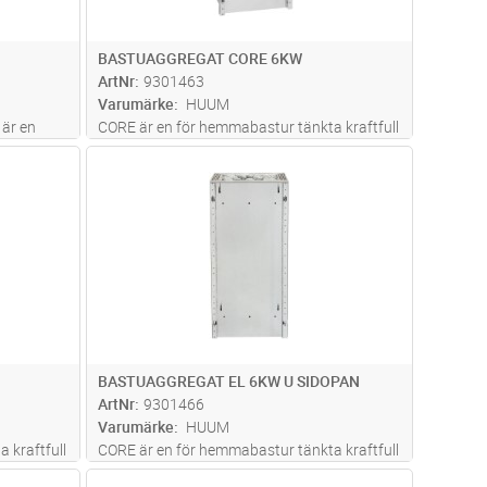
BASTUAGGREGAT CORE 6KW
ArtNr
9301463
Varumärke
HUUM
 är en
CORE är en för hemmabastur tänkta kraftfull
 ex på spa-
elektrisk bastuvärmare med flera flexibla
dvagn
Lägg i kundvagn
Antal
ST
 upp till
lösningar. Vi erbjuder CORE-ugnar med olika
ig het
höljen och lister. Med sin minimalistiska
mer
design passar dessa bastuvä
...läs mer
BASTUAGGREGAT EL 6KW U SIDOPAN
ArtNr
9301466
Varumärke
HUUM
 kraftfull
CORE är en för hemmabastur tänkta kraftfull
exibla
elektrisk bastuvärmare med flera flexibla