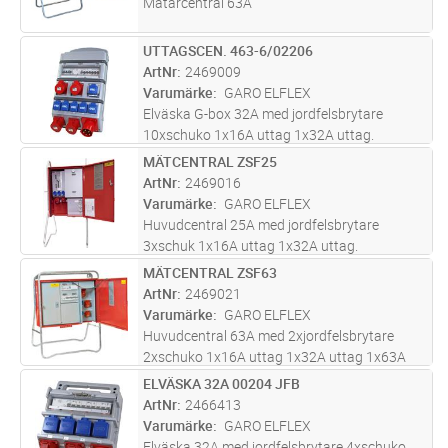
Mätarcentral 63A
UTTAGSCEN. 463-6/02206
Lägg i kundvagn
ST
ArtNr
2469009
Varumärke
GARO ELFLEX
Elväska G-box 32A med jordfelsbrytare
10xschuko 1x16A uttag 1x32A uttag.
Bärbara elväskor/undercentraler 32A för olika
MÄTCENTRAL ZSF25
Lägg i kundvagn
ST
ändamål, såsom fördelning med olika antal
ArtNr
2469016
uttag, för containers, etc.
Varumärke
GARO ELFLEX
Huvudcentral 25A med jordfelsbrytare
3xschuk 1x16A uttag 1x32A uttag.
Huvudcentral 25A (HC25) används normalt
MÄTCENTRAL ZSF63
Lägg i kundvagn
ST
vid byggnation av småhus, villor etc.
ArtNr
2469021
Centralen är utrustad med uttag 13-32A som
Varumärke
GARO ELFLEX
föregås
...läs mer
Huvudcentral 63A med 2xjordfelsbrytare
2xschuko 1x16A uttag 1x32A uttag 1x63A
uttag. Huvudcentral 63A (HC63, HFC63)
ELVÄSKA 32A 00204 JFB
Lägg i kundvagn
ST
används normalt vid byggnation av radhus,
ArtNr
2466413
lägenhetsbyggnationer, evenemang etc.
Varumärke
GARO ELFLEX
Cen
...läs mer
Elväska 32A med jordfelsbrytare 4xschuko