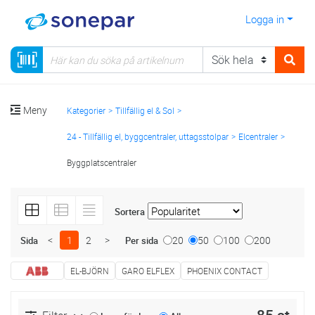
Logga in
Meny
Kategorier
Tillfällig el & Sol
24 - Tillfällig el, byggcentraler, uttagsstolpar
Elcentraler
Byggplatscentraler
Sortera
<
1
2
>
20
50
100
200
Sida
Per sida
EL-BJÖRN
GARO ELFLEX
PHOENIX CONTACT