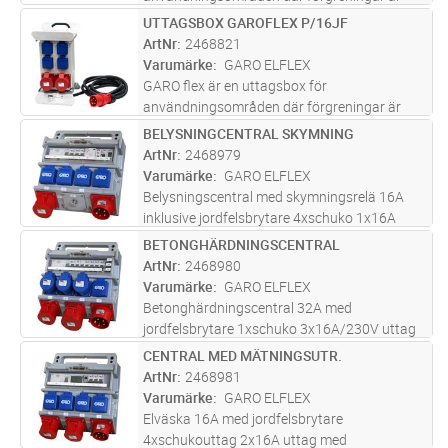
nödvändiga exempelvis
UTTAGSBOX GAROFLEX P/16JF
Lägg i kundvagn
ST
byggnadsplatser,industrier,ladugårdar,nöjesfält
ArtNr
2468821
eller där man ställer höga krav på flexibilitet
Varumärke
GARO ELFLEX
och säkerhet
...läs mer
GARO flex är en uttagsbox för
användningsområden där förgreningar är
nödvändiga exempelvis
BELYSNINGCENTRAL SKYMNING
Lägg i kundvagn
ST
byggnadsplatser,industrier,ladugårdar,nöjesfält
ArtNr
2468979
eller där man ställer höga krav på flexibilitet
Varumärke
GARO ELFLEX
och säkerhet
...läs mer
Belysningscentral med skymningsrelä 16A
inklusive jordfelsbrytare 4xschuko 1x16A
uttag. Bärbara elväskor/undercentraler 16A
BETONGHÄRDNINGSCENTRAL
Lägg i kundvagn
ST
för olika ändamål, såsom fördelning med olika
ArtNr
2468980
antal uttag, med effektmätare
...läs mer
Varumärke
GARO ELFLEX
Betonghärdningscentral 32A med
jordfelsbrytare 1xschuko 3x16A/230V uttag
1x16A uttag 1x32A uttag. Bärbara
CENTRAL MED MÄTNINGSUTR.
Lägg i kundvagn
ST
elväskor/undercentraler 32A för olika
ArtNr
2468981
ändamål, såsom fördelning med olika antal
Varumärke
GARO ELFLEX
uttag, för co
...läs mer
Elväska 16A med jordfelsbrytare
4xschukouttag 2x16A uttag med