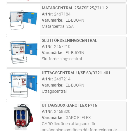
MÄTARCENTRAL 25AZSF 25//311-2
Lägg i kundvagn
ST
ArtNr
2467184
Varumärke
EL-BJÖRN
Mätarcentral 25A
SLUTFÖRDELNINGSCENTRAL
Lägg i kundvagn
ST
ArtNr
2467210
Varumärke
EL-BJÖRN
Slutfördelningscentral
UTTAGSCENTRAL U/SF 63/3321-401
Lägg i kundvagn
ST
ArtNr
2467214
Varumärke
EL-BJÖRN
Uttagscentral
UTTAGSBOX GAROFLEX P/16
Lägg i kundvagn
ST
ArtNr
2468820
Varumärke
GARO ELFLEX
GARO flex är en uttagsbox för
användningsområden där förgreningar är