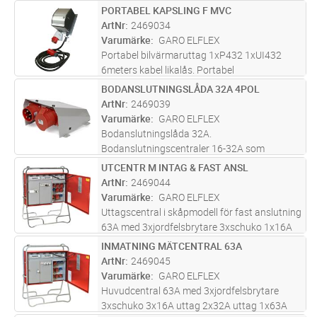
elväskor/undercentraler 32A för olika
PORTABEL KAPSLING F MVC
Lägg i kundvagn
ST
ändamål, såsom fördelning med olika antal
ArtNr
2469034
uttag, för containers, etc.
Varumärke
GARO ELFLEX
Portabel bilvärmaruttag 1xP432 1xUI432
6meters kabel likalås. Portabel
motorvärmar-/camping central typ P100
BODANSLUTNINGSLÅDA 32A 4POL
Lägg i kundvagn
ST
GARO för tillfällig montering/installation.
ArtNr
2469039
P100 portabel kapsling är monterad på en
Varumärke
GARO ELFLEX
varmg
...läs mer
Bodanslutningslåda 32A.
Bodanslutningscentraler 16-32A som
monteras på modulbyggnader, byggbodar,
UTCENTR M INTAG & FAST ANSL
Lägg i kundvagn
ST
byggbaracker, containers etc. Utrustad med
ArtNr
2469044
CEE-intag och CEE-uttag, samt
Varumärke
GARO ELFLEX
plintanslutning av utgående
...läs mer
Uttagscentral i skåpmodell för fast anslutning
63A med 3xjordfelsbrytare 3xschuko 1x16A
uttag 4x32A uttag 1x63A uttag. Byggcentral
INMATNING MÄTCENTRAL 63A
Lägg i kundvagn
ST
GUS63 är utrustad med två
ArtNr
2469045
anslutningsmöjligheter, via plint med jord
...läs
Varumärke
GARO ELFLEX
mer
Huvudcentral 63A med 3xjordfelsbrytare
3xschuko 3x16A uttag 2x32A uttag 1x63A