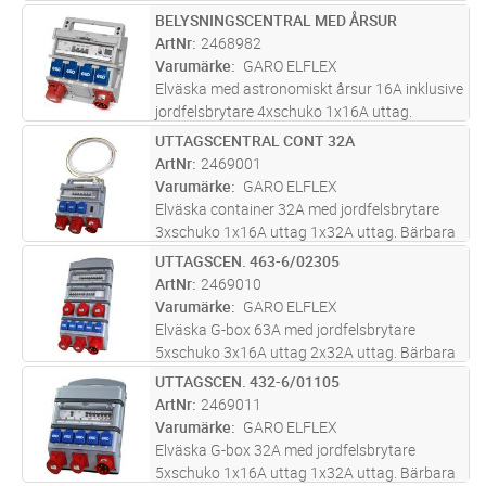
energimätare. Bärbara
BELYSNINGSCENTRAL MED ÅRSUR
Lägg i kundvagn
ST
elväskor/undercentraler 16A för olika
ArtNr
2468982
ändamål, såsom fördelning med olika antal
Varumärke
GARO ELFLEX
uttag, med effektmätare, för contai
...läs mer
Elväska med astronomiskt årsur 16A inklusive
jordfelsbrytare 4xschuko 1x16A uttag.
Bärbara elväskor/undercentraler 16A för olika
UTTAGSCENTRAL CONT 32A
Lägg i kundvagn
ST
ändamål, såsom fördelning med olika antal
ArtNr
2469001
uttag, med effektmätare, för
...läs mer
Varumärke
GARO ELFLEX
Elväska container 32A med jordfelsbrytare
3xschuko 1x16A uttag 1x32A uttag. Bärbara
elväskor/undercentraler 32A för olika
UTTAGSCEN. 463-6/02305
Lägg i kundvagn
ST
ändamål, såsom fördelning med olika antal
ArtNr
2469010
uttag, för containers, etc.
Varumärke
GARO ELFLEX
Elväska G-box 63A med jordfelsbrytare
5xschuko 3x16A uttag 2x32A uttag. Bärbara
elväskor/undercentraler 63A med olika
UTTAGSCEN. 432-6/01105
Lägg i kundvagn
ST
bestyckningsvarianter.
ArtNr
2469011
Varumärke
GARO ELFLEX
Elväska G-box 32A med jordfelsbrytare
5xschuko 1x16A uttag 1x32A uttag. Bärbara