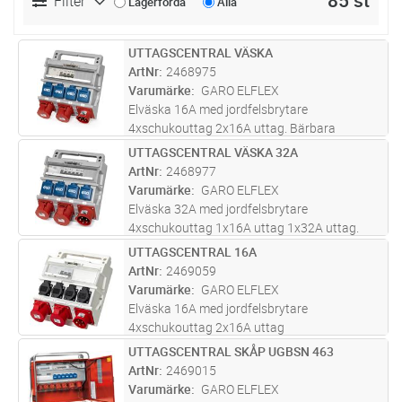
85 st
Filter
Lagerförda
Alla
UTTAGSCENTRAL VÄSKA
Lägg i kundvagn
ST
ArtNr
2468975
Varumärke
GARO ELFLEX
Elväska 16A med jordfelsbrytare
4xschukouttag 2x16A uttag. Bärbara
elväskor/undercentraler 16A för olika
UTTAGSCENTRAL VÄSKA 32A
Lägg i kundvagn
ST
ändamål, såsom fördelning med olika antal
ArtNr
2468977
uttag, med effektmätare, för containers, för
Varumärke
GARO ELFLEX
belysni
...läs mer
Elväska 32A med jordfelsbrytare
4xschukouttag 1x16A uttag 1x32A uttag.
Bärbara elväskor/undercentraler 32A för olika
UTTAGSCENTRAL 16A
Lägg i kundvagn
ST
ändamål, såsom fördelning med olika antal
ArtNr
2469059
uttag, för containers, etc.
Varumärke
GARO ELFLEX
Elväska 16A med jordfelsbrytare
4xschukouttag 2x16A uttag
UTTAGSCENTRAL SKÅP UGBSN 463
Lägg i kundvagn
ST
ArtNr
2469015
Varumärke
GARO ELFLEX