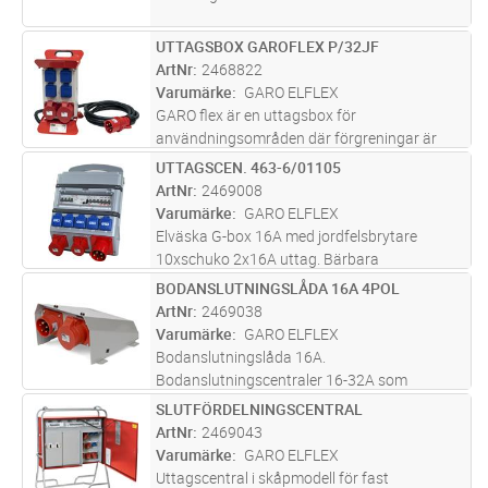
UTTAGSBOX GAROFLEX P/32JF
Lägg i kundvagn
ST
ArtNr
2468822
Varumärke
GARO ELFLEX
GARO flex är en uttagsbox för
användningsområden där förgreningar är
nödvändiga exempelvis
UTTAGSCEN. 463-6/01105
Lägg i kundvagn
ST
byggnadsplatser,industrier,ladugårdar,nöjesfält
ArtNr
2469008
eller där man ställer höga krav på flexibilitet
Varumärke
GARO ELFLEX
och säkerhet
...läs mer
Elväska G-box 16A med jordfelsbrytare
10xschuko 2x16A uttag. Bärbara
elväskor/undercentraler 16A för olika
BODANSLUTNINGSLÅDA 16A 4POL
Lägg i kundvagn
ST
ändamål, såsom fördelning med olika antal
ArtNr
2469038
uttag, med effektmätare, för containers, för
Varumärke
GARO ELFLEX
belys
...läs mer
Bodanslutningslåda 16A.
Bodanslutningscentraler 16-32A som
monteras på modulbyggnader, byggbodar,
SLUTFÖRDELNINGSCENTRAL
Lägg i kundvagn
ST
byggbaracker, containers etc. Utrustad med
ArtNr
2469043
CEE-intag och CEE-uttag, samt
Varumärke
GARO ELFLEX
plintanslutning av utgående
...läs mer
Uttagscentral i skåpmodell för fast