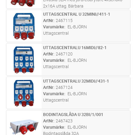
2x16A uttag. Bärbara
elväskor/undercentraler 32A för olika
UTTAGSCENTRAL U 32MINI//411-1
Lägg i kundvagn
ST
ändamål, såsom fördelning med olika antal
ArtNr
2467115
uttag, för containers, etc.
Varumärke
EL-BJÖRN
Uttagscentral
UTTAGSCENTRALU 16MIDI//82-1
Lägg i kundvagn
ST
ArtNr
2467120
Varumärke
EL-BJÖRN
Uttagscentral
UTTAGSCENTRALU 32MIDI//431-1
Lägg i kundvagn
ST
ArtNr
2467124
Varumärke
EL-BJÖRN
Uttagscentral
BODINTAGSLÅDA U 32BI/1/001
Lägg i kundvagn
ST
ArtNr
2467423
Varumärke
EL-BJÖRN
Bodintagslåda 32A