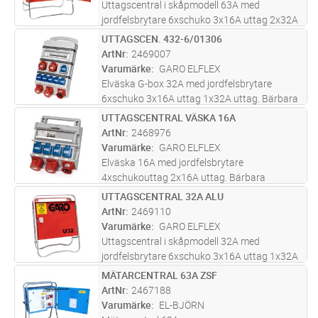
Uttagscentral i skåpmodell 63A med
jordfelsbrytare 6xschuko 3x16A uttag 2x32A
uttag 1x63A uttag.
UTTAGSCEN. 432-6/01306
Lägg i kundvagn
ST
Undercentral/Uttagscentral 63A i låsbart
ArtNr
2469007
plåtskåp med fällbart golvstativ i
Varumärke
GARO ELFLEX
galvaniserad stål. Skåpet
...läs mer
Elväska G-box 32A med jordfelsbrytare
6xschuko 3x16A uttag 1x32A uttag. Bärbara
elväskor/undercentraler 32A för olika
UTTAGSCENTRAL VÄSKA 16A
Lägg i kundvagn
ST
ändamål, såsom fördelning med olika antal
ArtNr
2468976
uttag, för containers, etc.
Varumärke
GARO ELFLEX
Elväska 16A med jordfelsbrytare
4xschukouttag 2x16A uttag. Bärbara
elväskor/undercentraler 16A för olika
UTTAGSCENTRAL 32A ALU
Lägg i kundvagn
ST
ändamål, såsom fördelning med olika antal
ArtNr
2469110
uttag, med effektmätare, för containers, för
Varumärke
GARO ELFLEX
belysni
...läs mer
Uttagscentral i skåpmodell 32A med
jordfelsbrytare 6xschuko 3x16A uttag 1x32A
uttag. Undercentral/Uttagscentral 32A i
MÄTARCENTRAL 63A ZSF
Lägg i kundvagn
ST
låsbart aluminiumskåp med fällbart
ArtNr
2467188
golvstativ.
Varumärke
EL-BJÖRN