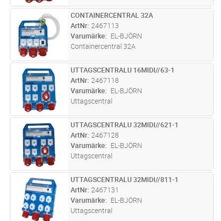
CONTAINERCENTRAL 32A
Lägg i kundvagn
ST
ArtNr
2467113
Varumärke
EL-BJÖRN
Containercentral 32A
UTTAGSCENTRALU 16MIDI//63-1
Lägg i kundvagn
ST
ArtNr
2467118
Varumärke
EL-BJÖRN
Uttagscentral
UTTAGSCENTRALU 32MIDI//621-1
Lägg i kundvagn
ST
ArtNr
2467128
Varumärke
EL-BJÖRN
Uttagscentral
UTTAGSCENTRALU 32MIDI//811-1
Lägg i kundvagn
ST
ArtNr
2467131
Varumärke
EL-BJÖRN
Uttagscentral