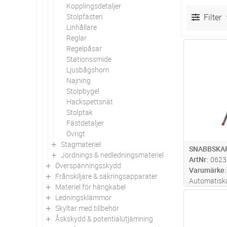
Kopplingsdetaljer
Stolpfästen
Filter
Linhållare
Reglar
Regelpåsar
Antal
Stationssmide
Ljusbågshorn
Najning
Stolpbygel
Hackspettsnät
Stolptak
Fästdetaljer
Övrigt
Stagmateriel
SNABBSKAR
Jordnings & nedledningsmateriel
ArtNr
0623
Överspänningsskydd
Varumärke
Frånskiljare & säkringsapparater
Automatiska 
Materiel för hängkabel
snabbt att 
Ledningsklämmor
Antal
färgmarkeri
Skyltar med tillbehör
vilken area 
Åskskydd & potentialutjämning