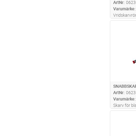
ArtNr
0623
Varumärke
Vridskarvrör
varvvridning
Antal
SNABBSKA
ArtNr
0623
Varumärke
Skarv för b
Al och FeAl 
Antal