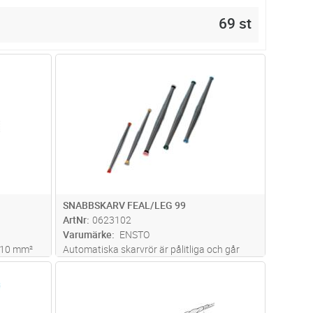
69 st
dvagn
Lägg i kundvagn
Antal
ST
SNABBSKARV FEAL/LEG 99
ArtNr
0623102
Varumärke
ENSTO
r 10 mm²
Automatiska skarvrör är pålitliga och går
snabbt att montera. Inga verktyg behövs och
dvagn
Lägg i kundvagn
Antal
ST
färgmarkeringen gör att du snabbt kan se
vilken area det är (rosa/svart)