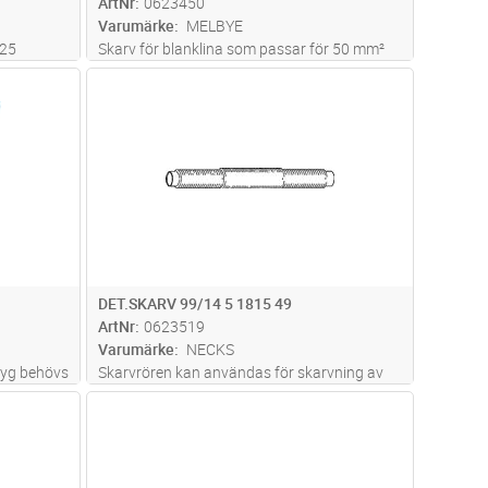
ArtNr
0623450
Varumärke
MELBYE
 25
Skarv för blanklina som passar för 50 mm²
Cu, Ø7.9-9.4
dvagn
Lägg i kundvagn
Antal
ST
DET.SKARV 99/14 5 1815 49
ArtNr
0623519
Varumärke
NECKS
ktyg behövs
Skarvrören kan användas för skarvning av
torr eller infettad stålaluminiumlina. Skarven
dvagn
Lägg i kundvagn
Antal
ST
består av ett, i en aluminiumhylsa, inneslutet
stålskarvrör samt ett med pentylstubin lindat
aluminiumskarvrör
...läs mer