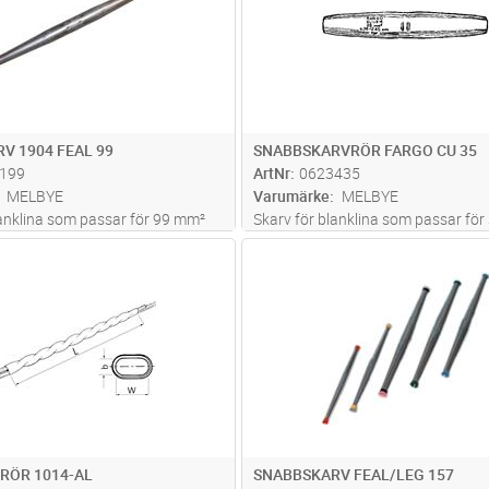
V 1904 FEAL 99
SNABBSKARVRÖR FARGO CU 35
199
ArtNr
0623435
MELBYE
Varumärke
MELBYE
lanklina som passar för 99 mm²
Skarv för blanklina som passar fö
1.43-13.46
Cu, Ø6.5-7.6
Lägg i kundvagn
Lägg i kun
ST
Antal
ST
RÖR 1014-AL
SNABBSKARV FEAL/LEG 157