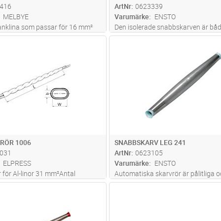
416
ArtNr
0623339
MELBYE
Varumärke
ENSTO
lanklina som passar för 16 mm²
Den isolerade snabbskarven är båd
2-5.2
och snabb att montera. Inga speci
Lägg i kundvagn
Lägg i kun
ST
Antal
ST
behövs för montaget. Ett montage
gasol är både enklare och snabbar
Snabbskarven säkerställer ett säke
mont
...läs mer
RÖR 1006
SNABBSKARV LEG 241
031
ArtNr
0623105
ELPRESS
Varumärke
ENSTO
 för Al-linor 31 mm²Antal
Automatiska skarvrör är pålitliga o
gar = 3,5Verktyg: Skiftnyckel.
snabbt att montera. Inga verktyg 
Lägg i kundvagn
Lägg i kun
ST
Antal
ST
färgmarkeringen gör att du snabbt
vilken area det är (blå/grön)