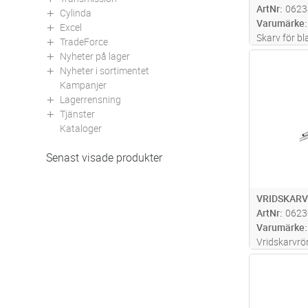
ArtNr
0623
Cylinda
Varumärke
Excel
Skarv för b
TradeForce
Cu tråd, Ø4.
Nyheter på lager
Antal
Nyheter i sortimentet
Kampanjer
Lagerrensning
Tjänster
Kataloger
Senast visade produkter
VRIDSKARV
ArtNr
0623
Varumärke
Vridskarvrör
varvvridninn
Antal