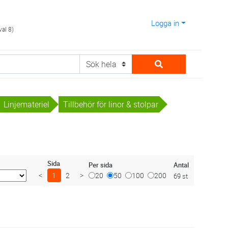
Logga in
val 8)
Linjemateriel
Tillbehör för linor & stolpar
Sida
Antal
Per sida
<
1
2
>
20
50
100
200
69 st