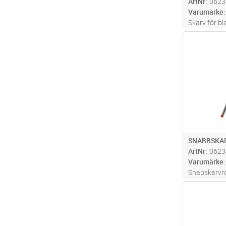
ArtNr
0623
Varumärke
Skarv för b
Cu, Ø5.0-5.8
Antal
SNABBSKAR
ArtNr
0623
Varumärke
Snabskarvrör
Antal