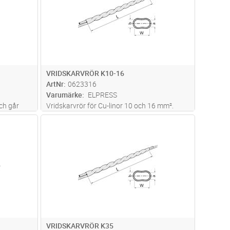
VRIDSKARVRÖR K10-16
ArtNr
0623316
Varumärke
ELPRESS
ch går
Vridskarvrör för Cu-linor 10 och 16 mm².
behövs och
Antal vridningsvarv , skarven vrids så den får
dvagn
Lägg i kundvagn
Antal
ST
 kan se
en skruvning som är motsatt linans
slagriktning. Verktyg: Skiftnyckel W (mm):
11,1 d (mm): 6 D (mm): 11,1 L
...läs mer
VRIDSKARVRÖR K35