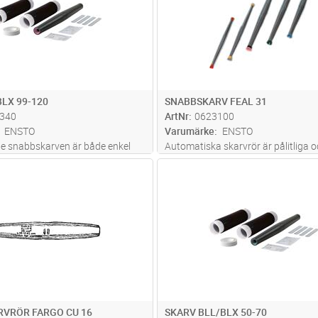
BLX 99-120
SNABBSKARV FEAL 31
340
ArtNr
0623100
ENSTO
Varumärke
ENSTO
de snabbskarven är både enkel
Automatiska skarvrör är pålitliga o
tt montera. Inga specialverktyg
snabbt att montera. Inga verktyg 
Lägg i kundvagn
Lägg i kun
ST
Antal
ST
montaget. Ett montage utan
färgmarkeringen gör att du snabbt
de enklare och snabbare.
vilken area det är (orange/röd)
n säkerställer ett säkert
mer
VRÖR FARGO CU 16
SKARV BLL/BLX 50-70