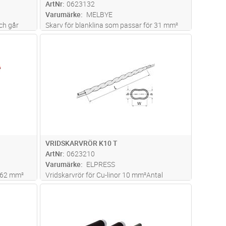
ArtNr
0623132
Varumärke
MELBYE
ch går
Skarv för blanklina som passar för 31 mm²
behövs och
Al+FeAl, Ø5.59-8.13
dvagn
Lägg i kundvagn
Antal
ST
 kan se
VRIDSKARVRÖR K10 T
ArtNr
0623210
Varumärke
ELPRESS
r 62 mm²
Vridskarvrör för Cu-linor 10 mm²Antal
Fargo-gul.
varvvridningar: 5Verktyg: Skiftnyckel
dvagn
Lägg i kundvagn
Antal
ST