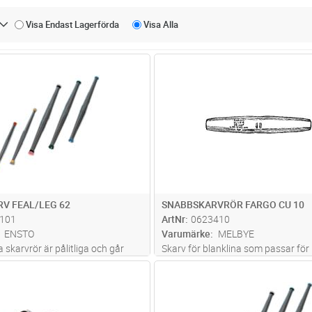
Visa Endast
Lagerförda
Visa
Alla
Lägg i kundvagn
Lägg i kun
ST
Antal
ST
V FEAL/LEG 62
SNABBSKARVRÖR FARGO CU 10
101
ArtNr
0623410
ENSTO
Varumärke
MELBYE
skarvrör är pålitliga och går
Skarv för blanklina som passar fö
montera. Inga verktyg behövs och
Cu tråd, Ø3.4-4.3
Lägg i kundvagn
Lägg i kun
ST
Antal
ST
ngen gör att du snabbt kan se
det är (grå/gul)