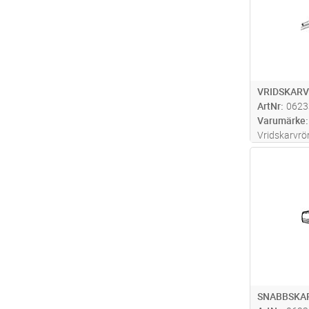
VRIDSKARV
ArtNr
0623
Varumärke
Vridskarvrö
varvvridning
Antal
SNABBSKAR