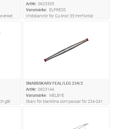
ArtNr
0623335
Varumärke
ELPRESS
e enkel
Vridskarvrör för Cu-linor 35 mm²Antal
alverktyg
varvvridningar: 3,5Verktyg: Skiftnyckel.
dvagn
Lägg i kundvagn
Antal
ST
 utan
e.
rt
SNABBSKARV FEAL/LEG 234/2
ArtNr
0623144
Varumärke
MELBYE
ch går
Skarv för blanklina som passar för 234-241
behövs och
Al+FeAl, Ø18.28-20.19 Nu med förbättrad
dvagn
Lägg i kundvagn
Antal
ST
 kan se
teknik som ger en säkrare installation genom
att montören tydligt ser när ledaren är i
botten av skarvkroppen och a
...läs mer