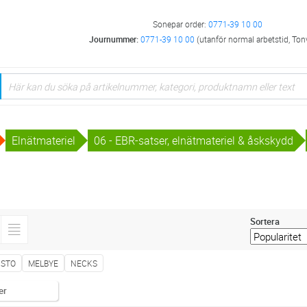
Sonepar order:
0771-39 10 00
Journummer:
0771-39 10 00
(utanför normal arbetstid, Ton
Elnätmateriel
06 - EBR-satser, elnätmateriel & åskskydd
Sortera
NSTO
MELBYE
NECKS
er