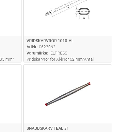
VRIDSKARVRÖR 1010-AL
ArtNr
0623062
Varumärke
ELPRESS
r 35 mm²
Vridskarvrör för Al-linor 62 mm²Antal
varvvridningar: 4Verktyg: Skiftnyckel
dvagn
Lägg i kundvagn
Antal
ST
SNABBSKARV FEAL 31