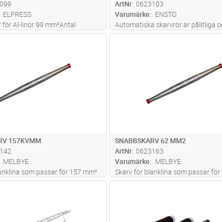
099
ArtNr
0623103
ELPRESS
Varumärke
ENSTO
 för Al-linor 99 mm²Antal
Automatiska skarvrör är pålitliga o
ar: 4,5Verktyg: Skiftnyckel
snabbt att montera. Inga verktyg 
Lägg i kundvagn
Lägg i kun
ST
Antal
ST
färgmarkeringen gör att du snabbt
vilken area det är (grön/brun)
RV 157KVMM
SNABBSKARV 62 MM2
142
ArtNr
0623163
MELBYE
Varumärke
MELBYE
lanklina som passar för 157 mm²
Skarv för blanklina som passar fö
lina, Ø15.32-19.92
Al+FeAl, Ø9.02-10.16. Snabbskarv 
Lägg i kundvagn
Lägg i kun
ST
Antal
ST