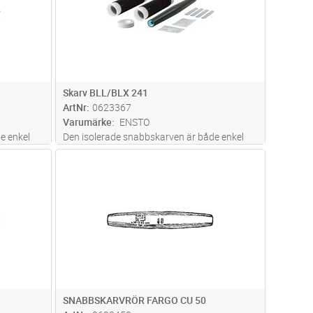
Skarv BLL/BLX 241
ArtNr
0623367
Varumärke
ENSTO
e enkel
Den isolerade snabbskarven är både enkel
alverktyg
och snabb att montera. Inga specialverktyg
dvagn
Lägg i kundvagn
Antal
ST
 utan
behövs för montaget. Ett montage utan
e.
gasol är både enklare och snabbare.
rt
Snabbskarven säkerställer ett säkert
mont
...läs mer
SNABBSKARVRÖR FARGO CU 50