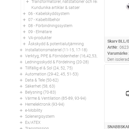
Transformatorer, nätstationer och reaktorer
Kundunika artiklar & satser
06 - Kabelskyddsystem
07 - Kabeltillbehör
08 - Förbindningssystem
09 - Elmätare
VA-produkter
Skarv BLL/
Åskskydd & potentialutjämning
ArtNr
0623
Installationsmateriel (11-15, 17-18)
Varumärke
Verktyg, PPE & Förnödenheter (16,42,53,94)
Den isolera
Ledningsskydd & Fördelning (20-28)
och snabb a
Tillfällig el & Sol (24, 52, 75)
Antal
behövs för 
Automation (29-42, 45, 51-53)
gasol är bå
Data & Tele (50-62)
Snabbskarve
Säkerhet (58, 63)
mont
...läs 
Belysning (70-83)
Värme & Ventilation (85-89, 93-94)
Hemelektronik (93-94)
e-Mobility
Solenergisystem
Ex/ATEX
SNABBSKAR
Transmission