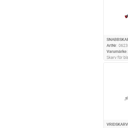
SNABBSKAR
ArtNr
0623
Varumärke
Skarv för b
Al+FeAl, Ø1
Antal
VRIDSKARV