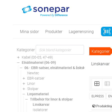
Mina sidor
Produkter
Lagerrensning
Kategorier
Kategorier
Kabel (00-05, 47-49)
Elnätmateriel (06-09)
Linskarvar
06 - EBR-satser, elnätmateriel & åskskydd
Newtec
EBR-satser
Linor
Stolpar
Linjemateriel
ELPRESS
E
Tillbehör för linor & stolpar
Linskarvar
Produktlinj
Isolatorer