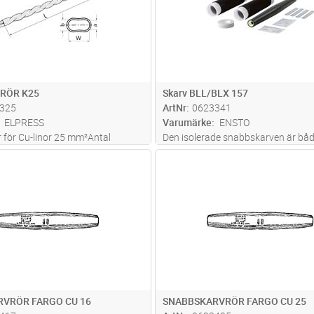
RÖR K25
Skarv BLL/BLX 157
325
ArtNr
0623341
ELPRESS
Varumärke
ENSTO
r för Cu-linor 25 mm²Antal
Den isolerade snabbskarven är båd
ar 3,5Verktyg: Skiftnyckel
och snabb att montera. Inga speci
Lägg i kundvagn
Lägg i kun
ST
Antal
ST
behövs för montaget. Ett montage
gasol är både enklare och snabbar
Snabbskarven säkerställer ett säke
mont
...läs mer
VRÖR FARGO CU 16
SNABBSKARVRÖR FARGO CU 25