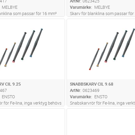
417
ArtNr
0623425
MELBYE
Varumärke
MELBYE
lanklina som passar för 16 mm²
Skarv för blanklina som passar för
mm²Cu, Ø5.8-6.6
Lägg i kundvagn
Lägg i kun
ST
Antal
ST
V CIL 9.25
SNABBSKARV CIL 9.68
467
ArtNr
0623469
ENSTO
Varumärke
ENSTO
 för Fe-lina, inga verktyg behövs
Snabskarvrör för Fe-lina, inga ver
Lägg i kundvagn
Lägg i kun
ST
Antal
ST