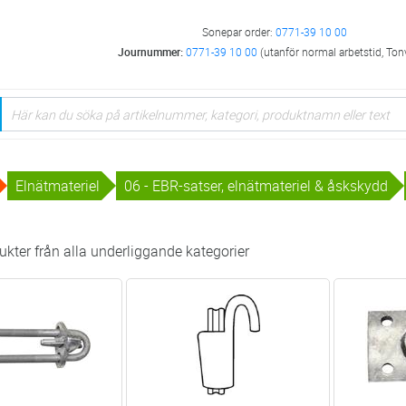
Sonepar order:
0771-39 10 00
Journummer:
0771-39 10 00
(utanför normal arbetstid, Ton
Elnätmateriel
06 - EBR-satser, elnätmateriel & åskskydd
kter från alla underliggande kategorier