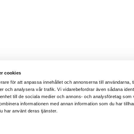
r cookies
Webbshop
Digitala kataloger/ publikatio
rare för att anpassa innehållet och annonserna till användarna, t
darvillkor
Leverans- och betalningsvillk
er och analysera vår trafik. Vi vidarebefordrar även sådana ident
ritetspolicy
Elektronisk kommunikation
ttider
Produktväljare
 enhet till de sociala medier och annons- och analysföretag som
und/användare
ombinera informationen med annan information som du har tillhand
 varumärken
u har använt deras tjänster.