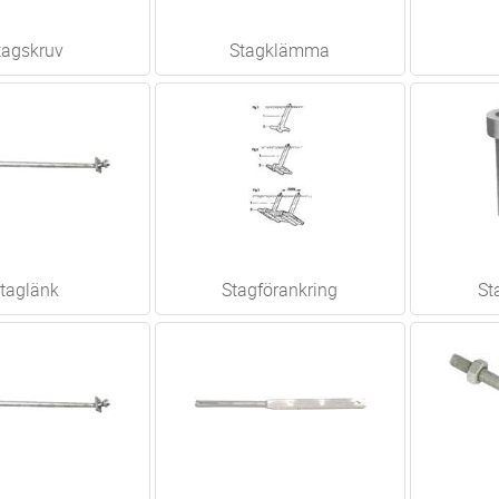
tagskruv
Stagklämma
taglänk
Stagförankring
St