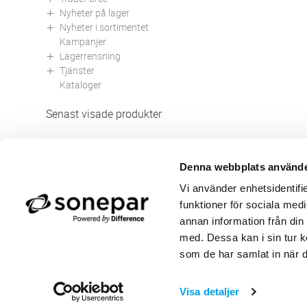
Nyheter på lager
Nyheter i sortimentet
Kampanjer
Lagerrensning
Tjänster
Kataloger
Senast visade produkter
Denna webbplats använde
Butik/Kontakt
Om 
Vi använder enhetsidentifie
Felanmälan
Använ
funktioner för sociala medi
Returer
Integ
Beställa PDF fakturor
Öppe
annan information från din
Medgivande kontokort/direktbetalning
Ny k
med. Dessa kan i sin tur k
Frågor & Svar
Våra
som de har samlat in när d
Visa detaljer