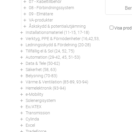
07 - Kabeltillbehör
08 - Förbindningssystem
Ber
09 - Elmätare
VA-produkter
Åskskydd & potentialutjämning
Visa produ
Installationsmateriel (11-15, 17-18)
Verktyg, PPE & Förnödenheter (16,42,53,94)
Ledningsskydd & Fördelning (20-28)
Tillfällig el & Sol (24, 52, 75)
Automation (29-42, 45, 51-53)
Data & Tele (50-62)
Säkerhet (58, 63)
Belysning (70-83)
Värme & Ventilation (85-89, 93-94)
Hemelektronik (93-94)
e-Mobility
Solenergisystem
Ex/ATEX
Transmission
Cylinda
Excel
TradeForce