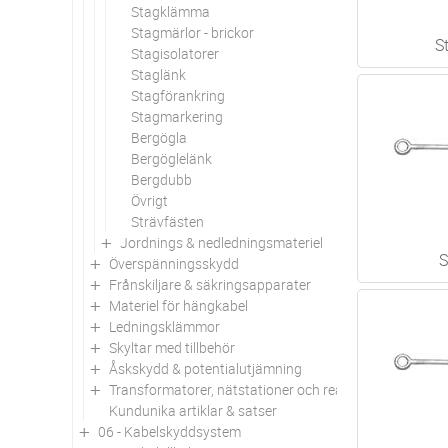
Stagklämma
Stagmärlor - brickor
S
Stagisolatorer
Staglänk
Stagförankring
Stagmarkering
Bergögla
Bergöglelänk
Bergdubb
Övrigt
Strävfästen
Jordnings & nedledningsmateriel
S
Överspänningsskydd
Frånskiljare & säkringsapparater
Materiel för hängkabel
Ledningsklämmor
Skyltar med tillbehör
Åskskydd & potentialutjämning
Transformatorer, nätstationer och reaktorer
Kundunika artiklar & satser
06 - Kabelskyddsystem