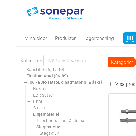
Mina sidor
Produkter
Lagerrensning
Kategorier
Kategorier
Kabel (00-05, 47-49)
Elnätmateriel (06-09)
06 - EBR-satser, elnätmateriel & åskskydd
Visa produ
Newtec
EBR-satser
Linor
Stolpar
Linjemateriel
Tillbehör för linor & stolpar
Stagmateriel
Stagskruv