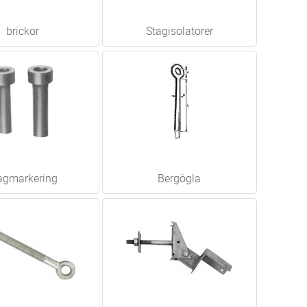
brickor
Stagisolatorer
agmarkering
Bergögla