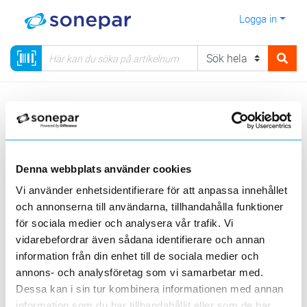
Logga in
Meny
Kategorier
Installationsmateriel
12 - Snabbkopplingssystem
Denna webbplats använder cookies
Visa produkter från alla underliggande kategorier
Vi använder enhetsidentifierare för att anpassa innehållet
och annonserna till användarna, tillhandahålla funktioner
för sociala medier och analysera vår trafik. Vi
vidarebefordrar även sådana identifierare och annan
information från din enhet till de sociala medier och
annons- och analysföretag som vi samarbetar med.
Kontakter
Chassikontakter
Fördelningsblock
Dessa kan i sin tur kombinera informationen med annan
information som du har tillhandahållit eller som de har