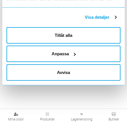
Om du har filtrerat,
ändra filter och/eller lagerföres
samlat in när du har använt deras tjänster.
Visa detaljer
<
1
>
Artiklar per sida
20
50
100
200
Tillåt alla
Anpassa
Avvisa
Mina sidor
Produkter
Lagerrensning
Butiker