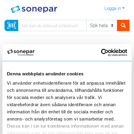
Logga in
Meny
Kategorier
Sortera
Denna webbplats använder cookies
<
1
>
20
50
100
200
Sida
Per sida
Vi använder enhetsidentifierare för att anpassa innehållet
och annonserna till användarna, tillhandahålla funktioner
för sociala medier och analysera vår trafik. Vi
0 st
Filter
Lagerförda
Alla
vidarebefordrar även sådana identifierare och annan
information från din enhet till de sociala medier och
annons- och analysföretag som vi samarbetar med.
Dessa kan i sin tur kombinera informationen med annan
Inga artiklar hittade.
information som du har tillhandahållit eller som de har