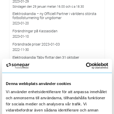
2023-01-29
Söndagen den 29 januari mellan 16.00 och c:a 18.30
Elektroskandia – ny Officiell Partner i världens största
fotbollsturnering för ungdomar
2023-01-20
Förändringar på Kassasidan
2023-01-10
Förändrade priser 2023-01-03
2022-11-30
Elektroskandia Täby flyttar den 31 oktober
2022-10-27
till nya lokaler i Arninge.
Höjd distributionsavgift från 3:e januari 2023
2022-10-05
Denna webbplats använder cookies
Gäller vitvaror
Vi använder enhetsidentifierare för att anpassa innehållet
Förändrade priser 2022-10-04
och annonserna till användarna, tillhandahålla funktioner
2022-09-04
för sociala medier och analysera vår trafik. Vi
Välkommen till våra nya lokaler i Södertälje
vidarebefordrar även sådana identifierare och annan
2022-05-31