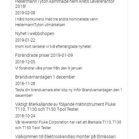
HellermannTyton kammade hem Årets Levererantör
2018!
2019-02-08
I hård konkurrens med tre andra nominerade vann
HellermannTyton utmärkelsen
Nyhet i webbshopen
2019-01-22
Inom kort lanserar vi två efterlängtade nyheter.
Förändrade priser 2019-01-09
2018-12-05
Vi förändrar våra priser från den 9 januari
Brandvarnardagen 1 december
2018-11-28
Testa din brandvarnare eller köp ny inför Brandvarnardagen den 1
december!
Viktigt återkallande av följande mätinstrument Fluke
T110, T130 och T150 T-pol Tester.
2018-10-24
Vår leverantör Fluke Corporation har valt att återkalla T110, T130
och T150 T-pol Tester.
Välkommen till Elektroskandias monter på Elmässan