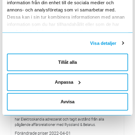
information från din enhet till de sociala medier och
Den 1 juni har vi ny adress i Södertälje
annons- och analysföretag som vi samarbetar med.
Förändrade priser 2022-06-30
Dessa kan i sin tur kombinera informationen med annan
2022-05-27
information som du har tillhandahållit eller som de har
Grundkurs för installatörer av Charge Amps produkter
samlat in när du har använt deras tjänster.
2022-04-01
En grundläggande certifieringsutbildning för installatörer
Visa detaljer
Förändrade priser 2022-05-01
2022-03-31
Med anledning av stigande råvarupriser.
Tillåt alla
Ecovadis ger Elektroskandia högsta betyg inom
hållbarhetsarbete
2022-03-21
Anpassa
Det oberoende analysföretaget Ecovadis har tilldelat
Elektroskandia högsta möjliga betyg, Platina, för företagets
hållbarhetsarbete.
Avvisa
Med anledning av Rysslands invasion av Ukraina
2022-03-03
har Elektroskandia adresserat och tagit avstånd från alla
pågående affärsrelationer med Ryssland & Belarus.
Förändrade priser 2022-04-01