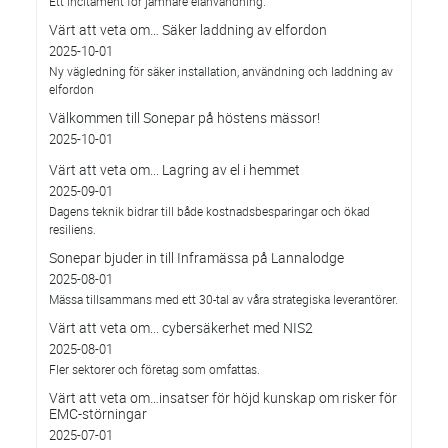
Ett incitament för jämnare elanvändning.
Värt att veta om… Säker laddning av elfordon
2025-10-01
Ny vägledning för säker installation, användning och laddning av
elfordon
Välkommen till Sonepar på höstens mässor!
2025-10-01
Värt att veta om... Lagring av el i hemmet
2025-09-01
Dagens teknik bidrar till både kostnadsbesparingar och ökad
resiliens.
Sonepar bjuder in till Inframässa på Lannalodge
2025-08-01
Mässa tillsammans med ett 30-tal av våra strategiska leverantörer.
Värt att veta om... cybersäkerhet med NIS2
2025-08-01
Fler sektorer och företag som omfattas.
Värt att veta om…insatser för höjd kunskap om risker för
EMC-störningar
2025-07-01