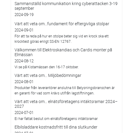
Sammanställd kommunikation kring cyberattacken 3-19
september
2024-09-19
Värt att veta om…fundament för eftergivliga stolpar
2024-09-01
För att ta reda på hur en stolpe beter sig vid en krock ska ett
krocktest göras enligt SS-EN 12767.
Välkommen till Elektroskandias och Cardis monter på
Elmässan
2024-08-12
Vi se på Kistamässan den 16-17 oktober.
Värt att veta om... Miljöbedömningar
2024-08-01
Produkter från leverantörer anslutna till Belysningsbranschen är
en garanti för vad som krävs utifrån lagstiftningen.
Värt att veta om… elnätsföretagens intäktsramar 2024–
2027
2024-07-01
Ei har fattat beslut om elnätsföretagens intäktsramar
Elbilsladdare kostnadsfritt till dina slutkunder