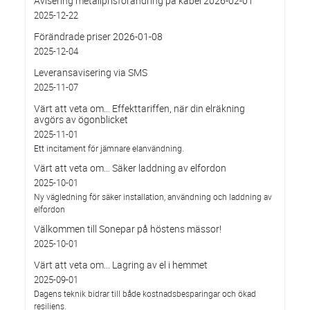
Avisering metallprisförändring på kabel 2026-02-01
2025-12-22
Förändrade priser 2026-01-08
2025-12-04
Leveransavisering via SMS
2025-11-07
Värt att veta om… Effekttariffen, när din elräkning
avgörs av ögonblicket
2025-11-01
Ett incitament för jämnare elanvändning.
Värt att veta om… Säker laddning av elfordon
2025-10-01
Ny vägledning för säker installation, användning och laddning av
elfordon
Välkommen till Sonepar på höstens mässor!
2025-10-01
Värt att veta om... Lagring av el i hemmet
2025-09-01
Dagens teknik bidrar till både kostnadsbesparingar och ökad
resiliens.