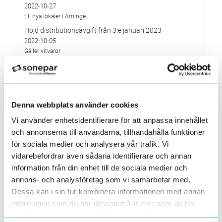
2022-10-27
till nya lokaler i Arninge.
Höjd distributionsavgift från 3:e januari 2023
2022-10-05
Gäller vitvaror
Förändrade priser 2022-10-04
2022-09-04
Välkommen till våra nya lokaler i Södertälje
2022-05-31
Denna webbplats använder cookies
Den 1 juni har vi ny adress i Södertälje
Vi använder enhetsidentifierare för att anpassa innehållet
Förändrade priser 2022-06-30
och annonserna till användarna, tillhandahålla funktioner
2022-05-27
för sociala medier och analysera vår trafik. Vi
Grundkurs för installatörer av Charge Amps produkter
vidarebefordrar även sådana identifierare och annan
2022-04-01
information från din enhet till de sociala medier och
En grundläggande certifieringsutbildning för installatörer
annons- och analysföretag som vi samarbetar med.
Förändrade priser 2022-05-01
Dessa kan i sin tur kombinera informationen med annan
2022-03-31
information som du har tillhandahållit eller som de har
Med anledning av stigande råvarupriser.
samlat in när du har använt deras tjänster.
Ecovadis ger Elektroskandia högsta betyg inom