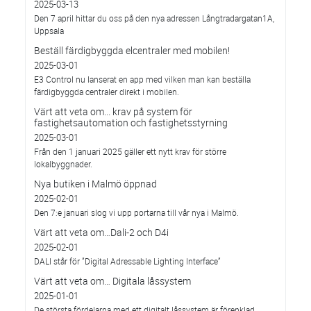
2025-03-13
Den 7 april hittar du oss på den nya adressen Långtradargatan1A,
Uppsala
Beställ färdigbyggda elcentraler med mobilen!
2025-03-01
E3 Control nu lanserat en app med vilken man kan beställa
färdigbyggda centraler direkt i mobilen.
Värt att veta om... krav på system för
fastighetsautomation och fastighetsstyrning
2025-03-01
Från den 1 januari 2025 gäller ett nytt krav för större
lokalbyggnader.
Nya butiken i Malmö öppnad
2025-02-01
Den 7:e januari slog vi upp portarna till vår nya i Malmö.
Värt att veta om…Dali-2 och D4i
2025-02-01
DALI står för ”Digital Adressable Lighting Interface”
Värt att veta om… Digitala låssystem
2025-01-01
De största fördelarna med ett digitalt låssystem är förenklad