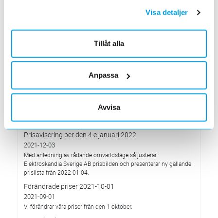
hållbarhetsarbete
Visa detaljer
2022-03-21
Det oberoende analysföretaget Ecovadis har tilldelat
Elektroskandia högsta möjliga betyg, Platina, för företagets
Tillåt alla
hållbarhetsarbete.
Med anledning av Rysslands invasion av Ukraina
2022-03-03
Anpassa
har Elektroskandia adresserat och tagit avstånd från alla
pågående affärsrelationer med Ryssland & Belarus.
Förändrade priser 2022-04-01
Avvisa
2022-03-01
Med anledning av stigande komponent- och metallpriser.
Prisavisering per den 4:e januari 2022
2021-12-03
Med anledning av rådande omvärldsläge så justerar
Elektroskandia Sverige AB prisbilden och presenterar ny gällande
prislista från 2022-01-04.
Förändrade priser 2021-10-01
2021-09-01
Vi förändrar våra priser från den 1 oktober.