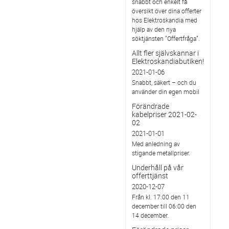
snabbt och enkelt få
översikt över dina offerter
hos Elektroskandia med
hjälp av den nya
söktjänsten ”Offertfråga”.
Allt fler självskannar i
Elektroskandiabutiken!
2021-01-06
Snabbt, säkert – och du
använder din egen mobil
Förändrade
kabelpriser 2021-02-
02
2021-01-01
Med anledning av
stigande metallpriser.
Underhåll på vår
offerttjänst
2020-12-07
Från kl. 17:00 den 11
december till 06:00 den
14 december.