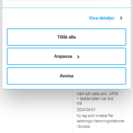
betalning med vanligt
betalkort på
samlat in när du har använt deras tjänster.
laddstationer
2024-05-01
Visa detaljer
I alla publika laddstationer
som installeras från och
med 13 april ska man
Tillåt alla
kunna betala med vanligt
betalkort.
Elektroskandia på
Anpassa
Nordic Mobile
Conference & Expo
2024
2024-05-01
Avvisa
Välkommen till vår monter
K16!
Värt att veta om...AFIR
– ladda bilen var 6:e
mil
2024-04-01
Ny lag som innebär fler
laddnings-/tankningsstationer
i Europa.