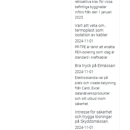
retroaktiva krav för vissa
befintliga byggnader
införs från den 1 januari
2025.
Värt att veta om…
termoplast som
isolation av kablar
2024-11-01
PP-TPE är tänkt att ersätta
PEX-isolering som idag är
standard i kraftkablar.
Bra tryck på Elmässan
2024-11-01
Elektroskandia var på
plats och visade belysning
från Cardi, Excel
datanätverksprodukter
och sitt utbud inom
säkerhet.
Intresse för säkerhet
och trygga lösningar
på Skyddsmässan.
2024-11-01