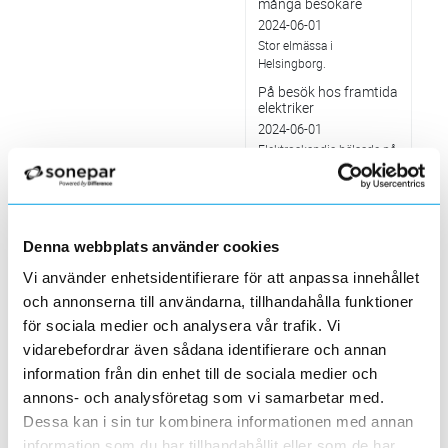
många besökare
2024-06-01
Stor elmässa i
Helsingborg.
På besök hos framtida
elektriker
2024-06-01
Elektroskandia hälsade på
hos El &
Energiprogrammet vid
Tumba Gymnasium
Värt att veta om...
Denna webbplats använder cookies
Batterilagring
2024-06-01
Vi använder enhetsidentifierare för att anpassa innehållet
Batterilagring möjliggör
och annonserna till användarna, tillhandahålla funktioner
att förnybar energi lagras
för att användas senare.
för sociala medier och analysera vår trafik. Vi
vidarebefordrar även sådana identifierare och annan
Nu inför vi möjligt att
använda BankID på
information från din enhet till de sociala medier och
elektroskandia.se
annons- och analysföretag som vi samarbetar med.
2024-05-28
Dessa kan i sin tur kombinera informationen med annan
Värt att veta om…
information som du har tillhandahållit eller som de har