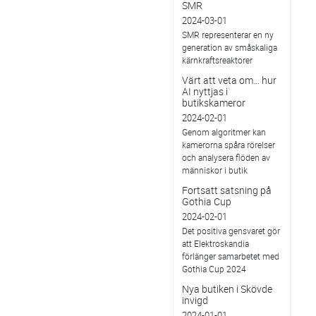
SMR
2024-03-01
SMR representerar en ny
generation av småskaliga
kärnkraftsreaktorer
Värt att veta om… hur
AI nyttjas i
butikskameror
2024-02-01
Genom algoritmer kan
kamerorna spåra rörelser
och analysera flöden av
människor i butik
Fortsatt satsning på
Gothia Cup
2024-02-01
Det positiva gensvaret gör
att Elektroskandia
förlänger samarbetet med
Gothia Cup 2024
Nya butiken i Skövde
invigd
2024-01-01