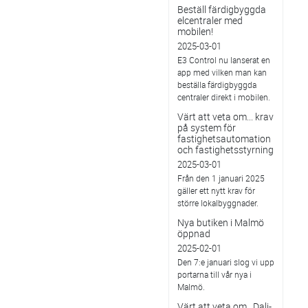
Beställ färdigbyggda
elcentraler med
mobilen!
2025-03-01
E3 Control nu lanserat en
app med vilken man kan
beställa färdigbyggda
centraler direkt i mobilen.
Värt att veta om... krav
på system för
fastighetsautomation
och fastighetsstyrning
2025-03-01
Från den 1 januari 2025
gäller ett nytt krav för
större lokalbyggnader.
Nya butiken i Malmö
öppnad
2025-02-01
Den 7:e januari slog vi upp
portarna till vår nya i
Malmö.
Värt att veta om…Dali-