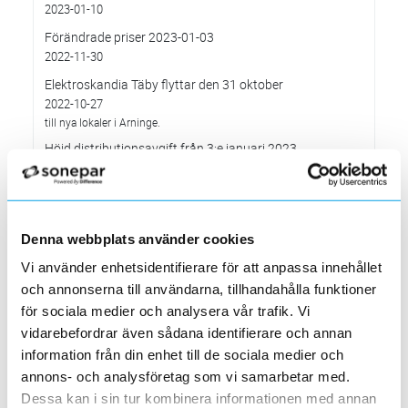
2023-01-10
Förändrade priser 2023-01-03
2022-11-30
Elektroskandia Täby flyttar den 31 oktober
2022-10-27
till nya lokaler i Arninge.
Höjd distributionsavgift från 3:e januari 2023
2022-10-05
Gäller vitvaror
Förändrade priser 2022-10-04
2022-09-04
Denna webbplats använder cookies
Välkommen till våra nya lokaler i Södertälje
Vi använder enhetsidentifierare för att anpassa innehållet
2022-05-31
och annonserna till användarna, tillhandahålla funktioner
Den 1 juni har vi ny adress i Södertälje
för sociala medier och analysera vår trafik. Vi
Förändrade priser 2022-06-30
vidarebefordrar även sådana identifierare och annan
2022-05-27
information från din enhet till de sociala medier och
Grundkurs för installatörer av Charge Amps produkter
annons- och analysföretag som vi samarbetar med.
2022-04-01
Dessa kan i sin tur kombinera informationen med annan