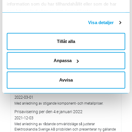
En grundläggande certifieringsutbildning för installatörer
information som du har tillhandahållit eller som de har
Förändrade priser 2022-05-01
samlat in när du har använt deras tjänster.
2022-03-31
Med anledning av stigande råvarupriser.
Visa detaljer
Ecovadis ger Elektroskandia högsta betyg inom
hållbarhetsarbete
2022-03-21
Tillåt alla
Det oberoende analysföretaget Ecovadis har tilldelat
Elektroskandia högsta möjliga betyg, Platina, för företagets
hållbarhetsarbete.
Anpassa
Med anledning av Rysslands invasion av Ukraina
2022-03-03
har Elektroskandia adresserat och tagit avstånd från alla
Avvisa
pågående affärsrelationer med Ryssland & Belarus.
Förändrade priser 2022-04-01
2022-03-01
Med anledning av stigande komponent- och metallpriser.
Prisavisering per den 4:e januari 2022
2021-12-03
Med anledning av rådande omvärldsläge så justerar
Elektroskandia Sverige AB prisbilden och presenterar ny gällande