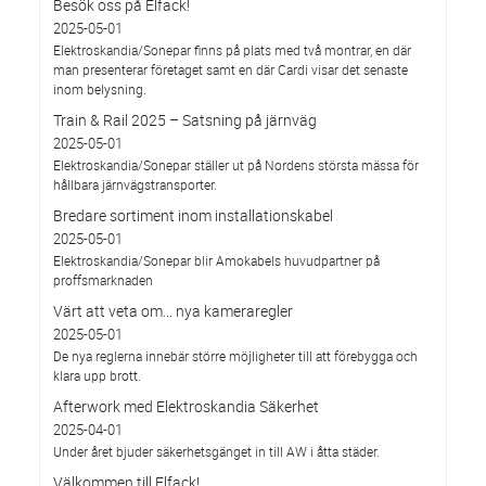
Besök oss på Elfack!
2025-05-01
Elektroskandia/Sonepar finns på plats med två montrar, en där
man presenterar företaget samt en där Cardi visar det senaste
inom belysning.
Train & Rail 2025 – Satsning på järnväg
2025-05-01
Elektroskandia/Sonepar ställer ut på Nordens största mässa för
hållbara järnvägstransporter.
Bredare sortiment inom installationskabel
2025-05-01
Elektroskandia/Sonepar blir Amokabels huvudpartner på
proffsmarknaden
Värt att veta om... nya kameraregler
2025-05-01
De nya reglerna innebär större möjligheter till att förebygga och
klara upp brott.
Afterwork med Elektroskandia Säkerhet
2025-04-01
Under året bjuder säkerhetsgänget in till AW i åtta städer.
Välkommen till Elfack!