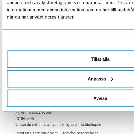
annons- och analysföretag som vi samarbetar med. Dessa ka
Förändrade priser 2019-01-09
informationen med annan information som du har tillhandahåll
2018-12-05
när du har använt deras tjänster.
Vi förändrar våra priser från den 9 januari
Brandvarnardagen 1 december
2018-11-28
Testa din brandvarnare eller köp ny inför Brandvarnardagen den 1
december!
Viktigt återkallande av följande mätinstrument Fluke
Tillåt alla
T110, T130 och T150 T-pol Tester.
2018-10-24
Vår leverantör Fluke Corporation har valt att återkalla T110, T130
och T150 T-pol Tester.
Anpassa
Välkommen till Elektroskandias monter på Elmässan
2018-09-27
Avvisa
Välkommen att besöka oss på Elmässan i Stockholm,
Kistamässan den 17-18 oktober.
Nyhet i webbshopen
2018-09-05
Nu kan du enkelt se alla produktnyheter i webbshopen
Leverans samma dag till Stockholmsområdet.