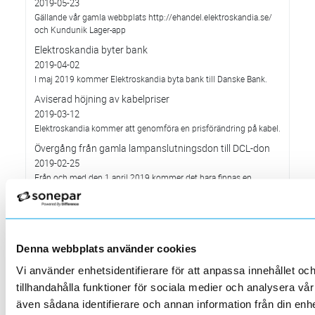
2019-05-23
Gällande vår gamla webbplats http://ehandel.elektroskandia.se/
och Kundunik Lager-app
Elektroskandia byter bank
2019-04-02
I maj 2019 kommer Elektroskandia byta bank till Danske Bank.
Aviserad höjning av kabelpriser
2019-03-12
Elektroskandia kommer att genomföra en prisförändring på kabel.
Övergång från gamla lampanslutningsdon till DCL-don
2019-02-25
Från och med den 1 april 2019 kommer det bara finnas en
gällande svensk standard för jordade lamputtag.
HellermannTyton kammade hem Årets Levererantör
2018!
2019-02-08
Denna webbplats använder cookies
I hård konkurrens med tre andra nominerade vann
HellermannTyton utmärkelsen
Vi använder enhetsidentifierare för att anpassa innehållet oc
Nyhet i webbshopen
tillhandahålla funktioner för sociala medier och analysera vår 
2019-01-22
även sådana identifierare och annan information från din enhe
Inom kort lanserar vi två efterlängtade nyheter.