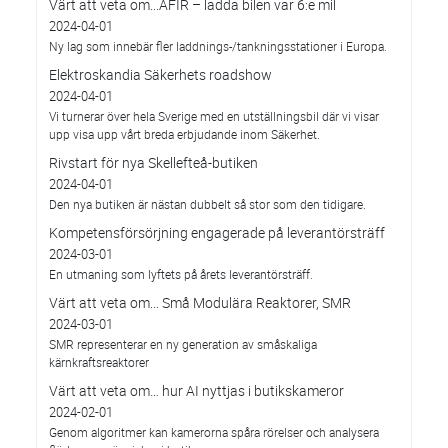
Värt att veta om...AFIR – ladda bilen var 6:e mil
2024-04-01
Ny lag som innebär fler laddnings-/tankningsstationer i Europa.
Elektroskandia Säkerhets roadshow
2024-04-01
Vi turnerar över hela Sverige med en utställningsbil där vi visar
upp visa upp vårt breda erbjudande inom Säkerhet.
Rivstart för nya Skellefteå-butiken
2024-04-01
Den nya butiken är nästan dubbelt så stor som den tidigare.
Kompetensförsörjning engagerade på leverantörsträff
2024-03-01
En utmaning som lyftets på årets leverantörsträff.
Värt att veta om... Små Modulära Reaktorer, SMR
2024-03-01
SMR representerar en ny generation av småskaliga
kärnkraftsreaktorer
Värt att veta om… hur AI nyttjas i butikskameror
2024-02-01
Genom algoritmer kan kamerorna spåra rörelser och analysera