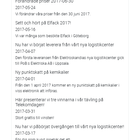
Förändrade priser 2017-06-30
2017-05-24
Vi förändrar våra priser från den 30 juni 2017.
Sett och hört på Elfack 2017!
2017-05-16
Vi var många som besökte Elfack i Göteborg
Nu har vi börjat leverera från vårt nya logistikcenter
2017-04-07
Den första leveransen från Elektroskandias nya logistikcenter gick
till PoB:s Elektriska AB i Uppsala.
Ny punktskatt på kemikalier
2017-04-01
Från den 1 april 2017 kommer en ny punktskatt på kemikalier i
viss elektronik att införas.
Här presenterar vi tre vinnarna i vår tävling på
Telekomdagen!
2017-03-31
Stort grattis till vinsten!
Nu har vi påbörjat övergången till vårt nya logistikcenter!
2017-03-17
För dig som kund innebär det att: