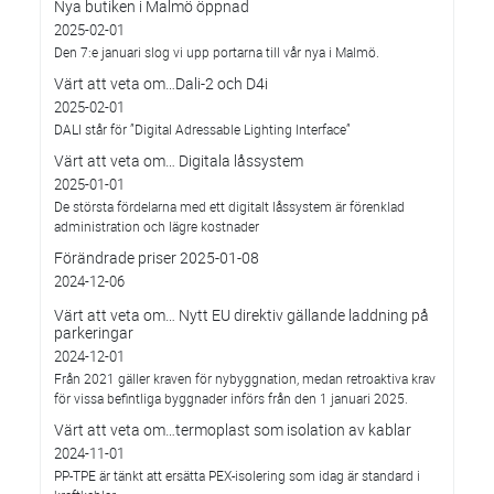
Nya butiken i Malmö öppnad
2025-02-01
Den 7:e januari slog vi upp portarna till vår nya i Malmö.
Värt att veta om…Dali-2 och D4i
2025-02-01
DALI står för ”Digital Adressable Lighting Interface”
Värt att veta om… Digitala låssystem
2025-01-01
De största fördelarna med ett digitalt låssystem är förenklad
administration och lägre kostnader
Förändrade priser 2025-01-08
2024-12-06
Värt att veta om… Nytt EU direktiv gällande laddning på
parkeringar
2024-12-01
Från 2021 gäller kraven för nybyggnation, medan retroaktiva krav
för vissa befintliga byggnader införs från den 1 januari 2025.
Värt att veta om…termoplast som isolation av kablar
2024-11-01
PP-TPE är tänkt att ersätta PEX-isolering som idag är standard i