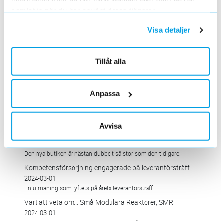
samlat in när du har använt deras tjänster.
Elektroskandia på Nordic Mobile Conference & Expo
2024
Visa detaljer
2024-05-01
Välkommen till vår monter K16!
Värt att veta om...AFIR – ladda bilen var 6:e mil
Tillåt alla
2024-04-01
Ny lag som innebär fler laddnings-/tankningsstationer i Europa.
Elektroskandia Säkerhets roadshow
Anpassa
2024-04-01
Vi turnerar över hela Sverige med en utställningsbil där vi visar
upp visa upp vårt breda erbjudande inom Säkerhet.
Avvisa
Rivstart för nya Skellefteå-butiken
2024-04-01
Den nya butiken är nästan dubbelt så stor som den tidigare.
Kompetensförsörjning engagerade på leverantörsträff
2024-03-01
En utmaning som lyftets på årets leverantörsträff.
Värt att veta om... Små Modulära Reaktorer, SMR
2024-03-01