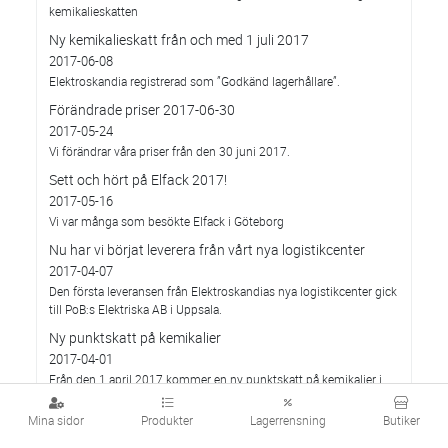
kemikalieskatten
Ny kemikalieskatt från och med 1 juli 2017
2017-06-08
Elektroskandia registrerad som ”Godkänd lagerhållare”.
Förändrade priser 2017-06-30
2017-05-24
Vi förändrar våra priser från den 30 juni 2017.
Sett och hört på Elfack 2017!
2017-05-16
Vi var många som besökte Elfack i Göteborg
Nu har vi börjat leverera från vårt nya logistikcenter
2017-04-07
Den första leveransen från Elektroskandias nya logistikcenter gick
till PoB:s Elektriska AB i Uppsala.
Ny punktskatt på kemikalier
2017-04-01
Från den 1 april 2017 kommer en ny punktskatt på kemikalier i
viss elektronik att införas.
Mina sidor
Produkter
Lagerrensning
Butiker
Här presenterar vi tre vinnarna i vår tävling på
Telekomdagen!