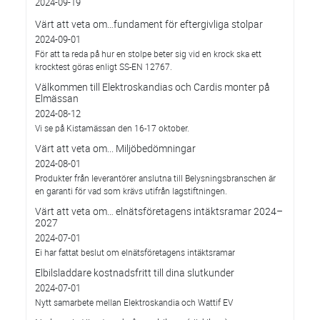
2024-09-19
Värt att veta om…fundament för eftergivliga stolpar
2024-09-01
För att ta reda på hur en stolpe beter sig vid en krock ska ett
krocktest göras enligt SS-EN 12767.
Välkommen till Elektroskandias och Cardis monter på
Elmässan
2024-08-12
Vi se på Kistamässan den 16-17 oktober.
Värt att veta om... Miljöbedömningar
2024-08-01
Produkter från leverantörer anslutna till Belysningsbranschen är
en garanti för vad som krävs utifrån lagstiftningen.
Värt att veta om… elnätsföretagens intäktsramar 2024–
2027
2024-07-01
Ei har fattat beslut om elnätsföretagens intäktsramar
Elbilsladdare kostnadsfritt till dina slutkunder
2024-07-01
Nytt samarbete mellan Elektroskandia och Wattif EV