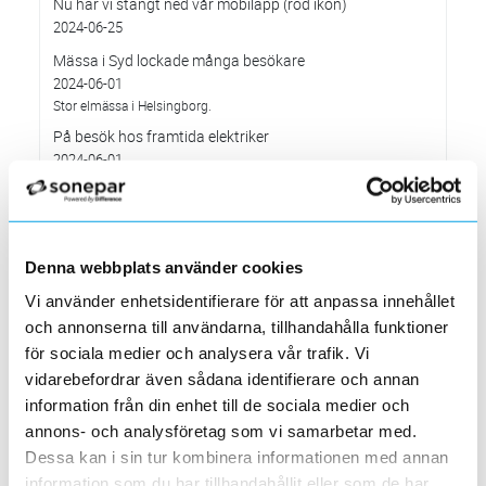
Nu har vi stängt ned vår mobilapp (röd ikon)
2024-06-25
Mässa i Syd lockade många besökare
2024-06-01
Stor elmässa i Helsingborg.
På besök hos framtida elektriker
2024-06-01
Elektroskandia hälsade på hos El & Energiprogrammet vid Tumba
Gymnasium
Värt att veta om... Batterilagring
2024-06-01
Denna webbplats använder cookies
Batterilagring möjliggör att förnybar energi lagras för att
användas senare.
Vi använder enhetsidentifierare för att anpassa innehållet
Nu inför vi möjligt att använda BankID på
och annonserna till användarna, tillhandahålla funktioner
elektroskandia.se
för sociala medier och analysera vår trafik. Vi
2024-05-28
vidarebefordrar även sådana identifierare och annan
Värt att veta om…betalning med vanligt betalkort på
information från din enhet till de sociala medier och
laddstationer
annons- och analysföretag som vi samarbetar med.
2024-05-01
Dessa kan i sin tur kombinera informationen med annan
I alla publika laddstationer som installeras från och med 13 april
information som du har tillhandahållit eller som de har
ska man kunna betala med vanligt betalkort.