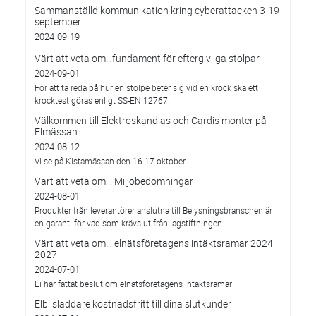
Sammanställd kommunikation kring cyberattacken 3-19
september
2024-09-19
Värt att veta om…fundament för eftergivliga stolpar
2024-09-01
För att ta reda på hur en stolpe beter sig vid en krock ska ett
krocktest göras enligt SS-EN 12767.
Välkommen till Elektroskandias och Cardis monter på
Elmässan
2024-08-12
Vi se på Kistamässan den 16-17 oktober.
Värt att veta om... Miljöbedömningar
2024-08-01
Produkter från leverantörer anslutna till Belysningsbranschen är
en garanti för vad som krävs utifrån lagstiftningen.
Värt att veta om… elnätsföretagens intäktsramar 2024–
2027
2024-07-01
Ei har fattat beslut om elnätsföretagens intäktsramar
Elbilsladdare kostnadsfritt till dina slutkunder