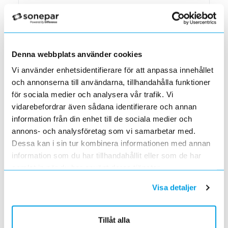
Den 1 juni har vi ny adress i Södertälje
Förändrade priser 2022-06-30
2022-05-27
Grundkurs för installatörer av Charge Amps produkter
Denna webbplats använder cookies
2022-04-01
En grundläggande certifieringsutbildning för installatörer
Vi använder enhetsidentifierare för att anpassa innehållet
och annonserna till användarna, tillhandahålla funktioner
Förändrade priser 2022-05-01
för sociala medier och analysera vår trafik. Vi
2022-03-31
Med anledning av stigande råvarupriser.
vidarebefordrar även sådana identifierare och annan
information från din enhet till de sociala medier och
Ecovadis ger Elektroskandia högsta betyg inom
hållbarhetsarbete
annons- och analysföretag som vi samarbetar med.
2022-03-21
Dessa kan i sin tur kombinera informationen med annan
Det oberoende analysföretaget Ecovadis har tilldelat
information som du har tillhandahållit eller som de har
Elektroskandia högsta möjliga betyg, Platina, för företagets
hållbarhetsarbete.
samlat in när du har använt deras tjänster.
Med anledning av Rysslands invasion av Ukraina
Visa detaljer
2022-03-03
har Elektroskandia adresserat och tagit avstånd från alla
pågående affärsrelationer med Ryssland & Belarus.
Tillåt alla
Förändrade priser 2022-04-01