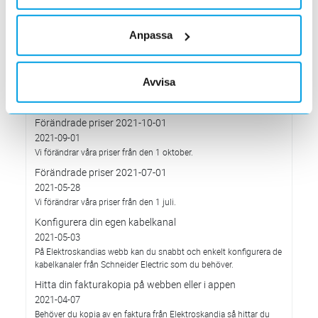
2022-03-01
Med anledning av stigande komponent- och metallpriser.
Anpassa
Prisavisering per den 4:e januari 2022
2021-12-03
Med anledning av rådande omvärldsläge så justerar
Avvisa
Elektroskandia Sverige AB prisbilden och presenterar ny gällande
prislista från 2022-01-04.
Förändrade priser 2021-10-01
2021-09-01
Vi förändrar våra priser från den 1 oktober.
Förändrade priser 2021-07-01
2021-05-28
Vi förändrar våra priser från den 1 juli.
Konfigurera din egen kabelkanal
2021-05-03
På Elektroskandias webb kan du snabbt och enkelt konfigurera de
kabelkanaler från Schneider Electric som du behöver.
Hitta din fakturakopia på webben eller i appen
2021-04-07
Behöver du kopia av en faktura från Elektroskandia så hittar du