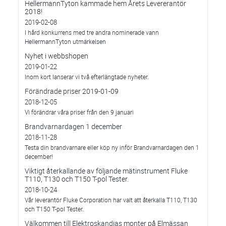
HellermannTyton kammade hem Årets Levererantör
2018!
2019-02-08
I hård konkurrens med tre andra nominerade vann
HellermannTyton utmärkelsen
Nyhet i webbshopen
2019-01-22
Inom kort lanserar vi två efterlängtade nyheter.
Förändrade priser 2019-01-09
2018-12-05
Vi förändrar våra priser från den 9 januari
Brandvarnardagen 1 december
2018-11-28
Testa din brandvarnare eller köp ny inför Brandvarnardagen den 1
december!
Viktigt återkallande av följande mätinstrument Fluke
T110, T130 och T150 T-pol Tester.
2018-10-24
Vår leverantör Fluke Corporation har valt att återkalla T110, T130
och T150 T-pol Tester.
Välkommen till Elektroskandias monter på Elmässan