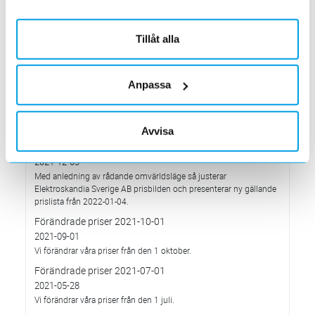
Elektroskandia högsta möjliga betyg, Platina, för företagets
hållbarhetsarbete.
Med anledning av Rysslands invasion av Ukraina
Tillåt alla
2022-03-03
har Elektroskandia adresserat och tagit avstånd från alla
pågående affärsrelationer med Ryssland & Belarus.
Anpassa
Förändrade priser 2022-04-01
2022-03-01
Med anledning av stigande komponent- och metallpriser.
Avvisa
Prisavisering per den 4:e januari 2022
2021-12-03
Med anledning av rådande omvärldsläge så justerar
Elektroskandia Sverige AB prisbilden och presenterar ny gällande
prislista från 2022-01-04.
Förändrade priser 2021-10-01
2021-09-01
Vi förändrar våra priser från den 1 oktober.
Förändrade priser 2021-07-01
2021-05-28
Vi förändrar våra priser från den 1 juli.