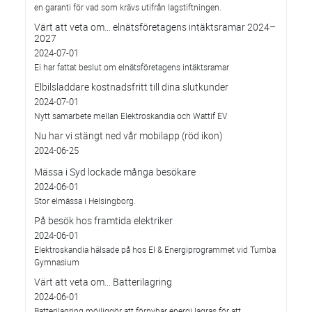
en garanti för vad som krävs utifrån lagstiftningen.
Värt att veta om… elnätsföretagens intäktsramar 2024–
2027
2024-07-01
Ei har fattat beslut om elnätsföretagens intäktsramar
Elbilsladdare kostnadsfritt till dina slutkunder
2024-07-01
Nytt samarbete mellan Elektroskandia och Wattif EV
Nu har vi stängt ned vår mobilapp (röd ikon)
2024-06-25
Mässa i Syd lockade många besökare
2024-06-01
Stor elmässa i Helsingborg.
På besök hos framtida elektriker
2024-06-01
Elektroskandia hälsade på hos El & Energiprogrammet vid Tumba
Gymnasium
Värt att veta om... Batterilagring
2024-06-01
Batterilagring möjliggör att förnybar energi lagras för att