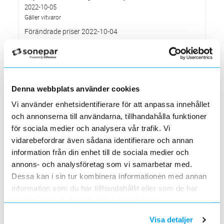
2022-10-05
Gäller vitvaror
Förändrade priser 2022-10-04
2022-09-04
Välkommen till våra nya lokaler i Södertälje
2022-05-31
Den 1 juni har vi ny adress i Södertälje
Denna webbplats använder cookies
Förändrade priser 2022-06-30
2022-05-27
Vi använder enhetsidentifierare för att anpassa innehållet
och annonserna till användarna, tillhandahålla funktioner
Grundkurs för installatörer av Charge Amps produkter
för sociala medier och analysera vår trafik. Vi
2022-04-01
En grundläggande certifieringsutbildning för installatörer
vidarebefordrar även sådana identifierare och annan
information från din enhet till de sociala medier och
Förändrade priser 2022-05-01
2022-03-31
annons- och analysföretag som vi samarbetar med.
Med anledning av stigande råvarupriser.
Dessa kan i sin tur kombinera informationen med annan
Ecovadis ger Elektroskandia högsta betyg inom
information som du har tillhandahållit eller som de har
hållbarhetsarbete
samlat in när du har använt deras tjänster.
2022-03-21
Det oberoende analysföretaget Ecovadis har tilldelat
Visa detaljer