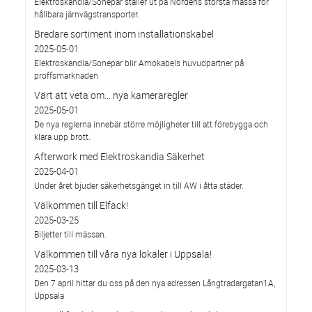
Elektroskandia/Sonepar ställer ut på Nordens största mässa för
hållbara järnvägstransporter.
Bredare sortiment inom installationskabel
2025-05-01
Elektroskandia/Sonepar blir Amokabels huvudpartner på
proffsmarknaden
Värt att veta om... nya kameraregler
2025-05-01
De nya reglerna innebär större möjligheter till att förebygga och
klara upp brott.
Afterwork med Elektroskandia Säkerhet
2025-04-01
Under året bjuder säkerhetsgänget in till AW i åtta städer.
Välkommen till Elfack!
2025-03-25
Biljetter till mässan.
Välkommen till våra nya lokaler i Uppsala!
2025-03-13
Den 7 april hittar du oss på den nya adressen Långtradargatan1A,
Uppsala