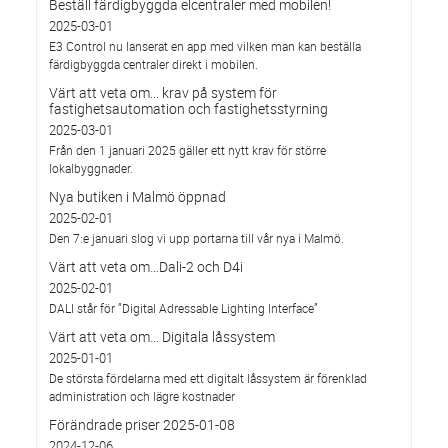
Beställ färdigbyggda elcentraler med mobilen!
2025-03-01
E3 Control nu lanserat en app med vilken man kan beställa
färdigbyggda centraler direkt i mobilen.
Värt att veta om... krav på system för
fastighetsautomation och fastighetsstyrning
2025-03-01
Från den 1 januari 2025 gäller ett nytt krav för större
lokalbyggnader.
Nya butiken i Malmö öppnad
2025-02-01
Den 7:e januari slog vi upp portarna till vår nya i Malmö.
Värt att veta om…Dali-2 och D4i
2025-02-01
DALI står för ”Digital Adressable Lighting Interface”
Värt att veta om… Digitala låssystem
2025-01-01
De största fördelarna med ett digitalt låssystem är förenklad
administration och lägre kostnader
Förändrade priser 2025-01-08
2024-12-06