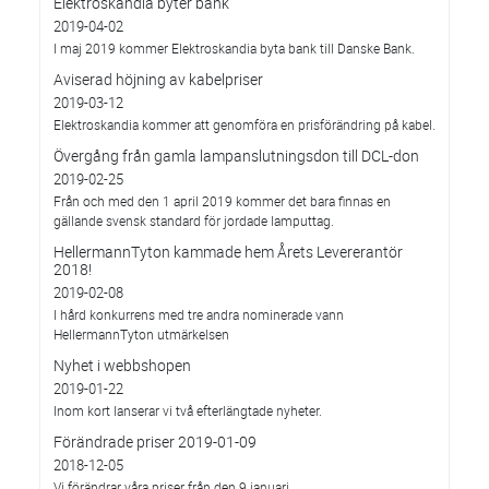
Elektroskandia byter bank
2019-04-02
I maj 2019 kommer Elektroskandia byta bank till Danske Bank.
Aviserad höjning av kabelpriser
2019-03-12
Elektroskandia kommer att genomföra en prisförändring på kabel.
Övergång från gamla lampanslutningsdon till DCL-don
2019-02-25
Från och med den 1 april 2019 kommer det bara finnas en
gällande svensk standard för jordade lamputtag.
HellermannTyton kammade hem Årets Levererantör
2018!
2019-02-08
I hård konkurrens med tre andra nominerade vann
HellermannTyton utmärkelsen
Nyhet i webbshopen
2019-01-22
Inom kort lanserar vi två efterlängtade nyheter.
Förändrade priser 2019-01-09
2018-12-05
Vi förändrar våra priser från den 9 januari