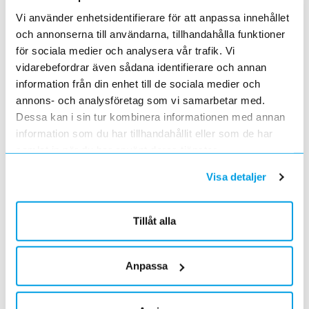
Ecovadis ger Elektroskandia högsta betyg inom
Vi använder enhetsidentifierare för att anpassa innehållet
hållbarhetsarbete
2022-03-21
och annonserna till användarna, tillhandahålla funktioner
Det oberoende analysföretaget Ecovadis har tilldelat
för sociala medier och analysera vår trafik. Vi
Elektroskandia högsta möjliga betyg, Platina, för företagets
vidarebefordrar även sådana identifierare och annan
hållbarhetsarbete.
information från din enhet till de sociala medier och
Med anledning av Rysslands invasion av Ukraina
annons- och analysföretag som vi samarbetar med.
2022-03-03
Dessa kan i sin tur kombinera informationen med annan
har Elektroskandia adresserat och tagit avstånd från alla
pågående affärsrelationer med Ryssland & Belarus.
information som du har tillhandahållit eller som de har
samlat in när du har använt deras tjänster.
Förändrade priser 2022-04-01
2022-03-01
Visa detaljer
Med anledning av stigande komponent- och metallpriser.
Prisavisering per den 4:e januari 2022
2021-12-03
Tillåt alla
Med anledning av rådande omvärldsläge så justerar
Elektroskandia Sverige AB prisbilden och presenterar ny gällande
prislista från 2022-01-04.
Anpassa
Förändrade priser 2021-10-01
2021-09-01
Vi förändrar våra priser från den 1 oktober.