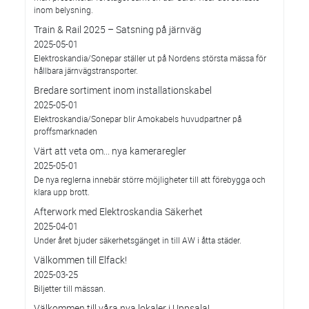
inom belysning.
Train & Rail 2025 – Satsning på järnväg
2025-05-01
Elektroskandia/Sonepar ställer ut på Nordens största mässa för
hållbara järnvägstransporter.
Bredare sortiment inom installationskabel
2025-05-01
Elektroskandia/Sonepar blir Amokabels huvudpartner på
proffsmarknaden
Värt att veta om... nya kameraregler
2025-05-01
De nya reglerna innebär större möjligheter till att förebygga och
klara upp brott.
Afterwork med Elektroskandia Säkerhet
2025-04-01
Under året bjuder säkerhetsgänget in till AW i åtta städer.
Välkommen till Elfack!
2025-03-25
Biljetter till mässan.
Välkommen till våra nya lokaler i Uppsala!