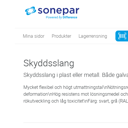
Mina sidor
Produkter
Lagerrensning
Skyddsslang
Skyddsslang i plast eller metall. Både galvat
Mycket flexibel och högt utmattningstal\nNötningsre
deformation\nHög resistens mot lösningsmedel och o
rökutveckling och låg toxicitet\nFärg: svart, grå (R