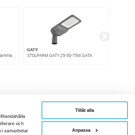
GATY
Hovden 
Snabbare, smartare och mer lönsamma elinstallationer
STOLPARM GATY 25-50-75W GATA
Tillåt alla
ner
Om Sonepar
illhandahålla
or
Historik
ifierare och
Kontaktblad
Ledningsgrupp
Anpassa
 vi samarbetar
Hållbarhet