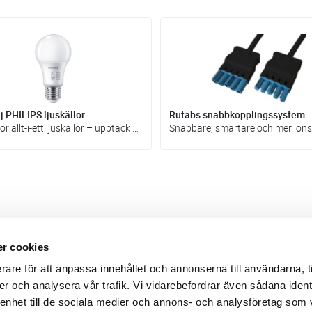
 PHILIPS ljuskällor
Rutabs snabbkopplingssystem
Fler val för allt-i-ett ljuskällor – upptäck nya produkter för kommande projekt!
r cookies
Webbshop
Digitala kataloger/ publikatio
rare för att anpassa innehållet och annonserna till användarna, t
darvillkor
Leverans- och betalningsvillk
er och analysera vår trafik. Vi vidarebefordrar även sådana ident
ritetspolicy
Elektronisk kommunikation
ttider
Produktväljare
 enhet till de sociala medier och annons- och analysföretag som
und/användare