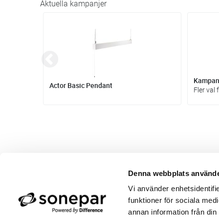
Aktuella kampanjer
Kampanj
Actor Basic Pendant
Bästsäljande bänkarmatur i flera längder, med eller utan uttag.
Denna webbplats använde
Butik/Kontakt
Om 
Vi använder enhetsidentifie
Felanmälan
Använ
funktioner för sociala medi
Returer
Integ
Beställa PDF fakturor
Öppe
annan information från din
Medgivande kontokort/direktbetalning
Ny k