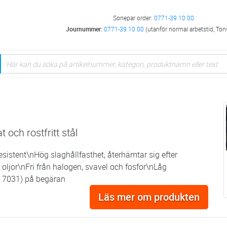
Sonepar order:
0771-39 10 00
Journummer:
0771-39 10 00
(utanför normal arbetstid, Ton
 och rostfritt stål
sistent\nHög slaghållfasthet, återhämtar sig efter
ljor\nFri från halogen, svavel och fosfor\nLåg
AL 7031) på begäran
Läs mer om produkten