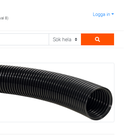
Logga in
val 8)