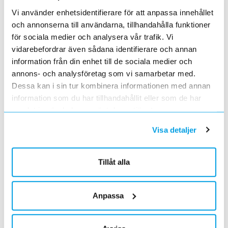
Kabelklämma Cable cleats
Vi använder enhetsidentifierare för att anpassa innehållet
och annonserna till användarna, tillhandahålla funktioner
Kabelklämma Trefoil - Skyddar människor
för sociala medier och analysera vår trafik. Vi
och utrustning
vidarebefordrar även sådana identifierare och annan
information från din enhet till de sociala medier och
Kabelklämmorna är utformade för att stödja och hålla
annons- och analysföretag som vi samarbetar med.
fast dina kablar i ditt kabelrännesystem i alla
Dessa kan i sin tur kombinera informationen med annan
förhållanden. Ännu viktigare är att de förhindrar skador
information som du har tillhandahållit eller som de har
vid kortslutning. Tyvärr händer kortslutningar alltid, och
samlat in när du har använt deras tjänster.
när de väl händer är det destruktivt och farligt.
Visa detaljer
Kabelklämmor är en av de första försvarslinjerna som
skyddar människor, kabelsystem och utrustning.
Tillåt alla
Se alla kabelklämmor Cable Cleats från Hellermann
Tyton >>
Anpassa
Läs mer om produkten