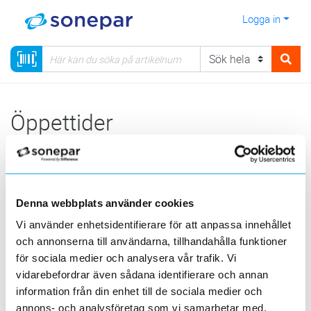
Logga in
Öppettider
Internetbutiken, beställning kan
göras dygnet runt, året om.
Tillgång till nettoprisuppgifter, orderfråga och möjlighet att
Denna webbplats använder cookies
se om produkten lagerförs.
Vi använder enhetsidentifierare för att anpassa innehållet
Dagligen mellan Kl 04.30 - 00.00.
och annonserna till användarna, tillhandahålla funktioner
för sociala medier och analysera vår trafik. Vi
Stopptid Kl 18.00 gäller för dig som beställer produkter via
vidarebefordrar även sådana identifierare och annan
internet vardagar och önskar leverans påföljande vardag.
information från din enhet till de sociala medier och
För er som har avtalade leveransdagar gäller stopptiden
annons- och analysföretag som vi samarbetar med.