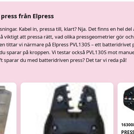
 press från Elpress
ningar. Kabel in, pressa till, klart? Nja. Det finns en hel del 
 så viktigt att pressa rätt, vad olika pressgeometrier gör
Sen tittar vi närmare på Elpress PVL130S – ett batteridrive
du sparar på kroppen. Vi testar också PVL130S mot manuel
t sparar du med batteridriven press? Det tar vi reda på!
16300
PRES