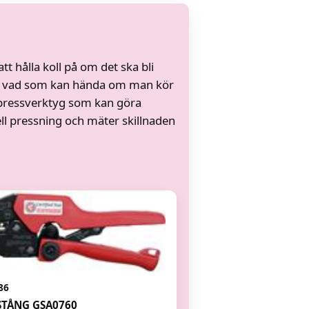
att hålla koll på om det ska bli
 och vad som kan hända om man kör
t pressverktyg som kan göra
l pressning och mäter skillnaden
86
STÅNG GSA0760